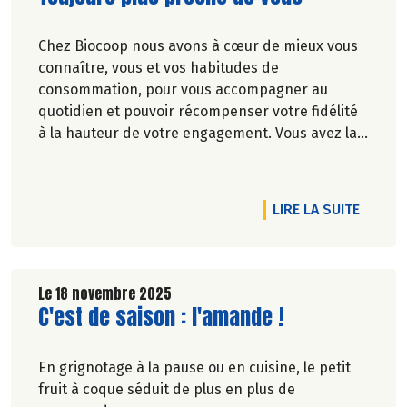
Chez Biocoop nous avons à cœur de mieux vous
connaître, vous et vos habitudes de
consommation, pour vous accompagner au
quotidien et pouvoir récompenser votre fidélité
à la hauteur de votre engagement. Vous avez la
parole !
RTICLE FONDS DE DOTATION BIOCOOP : LES RÉSULTATS DES VOT
DE L'A
LIRE LA SUITE
Le 18 novembre 2025
Lire la suite de l'article
C'est de saison : l'amande !
En grignotage à la pause ou en cuisine, le petit
fruit à coque séduit de plus en plus de