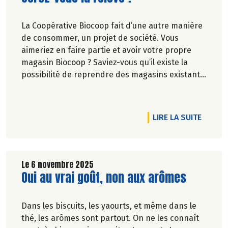
La Coopérative Biocoop fait d’une autre manière
de consommer, un projet de société. Vous
aimeriez en faire partie et avoir votre propre
magasin Biocoop ? Saviez-vous qu’il existe la
possibilité de reprendre des magasins existants
?
ES !
RTICLE TOUJOURS PLUS PROCHE DE VOUS
DE L'A
LIRE LA SUITE
Le 6 novembre 2025
Lire la suite de l'article
Oui au vrai goût, non aux arômes
Dans les biscuits, les yaourts, et même dans le
thé, les arômes sont partout. On ne les connaît