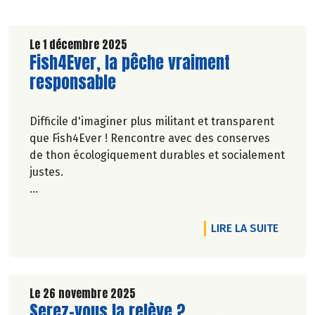
Le 1 décembre 2025
Lire la suite de l'article
Fish4Ever, la pêche vraiment
responsable
Difficile d'imaginer plus militant et transparent
que Fish4Ever ! Rencontre avec des conserves
de thon écologiquement durables et socialement
justes.
Anaïs Andos.
RTICLE SENDO, LA VOIE DES MOTS
DE L'A
LIRE LA SUITE
Le 26 novembre 2025
Lire la suite de l'article
Serez-vous la relève ?