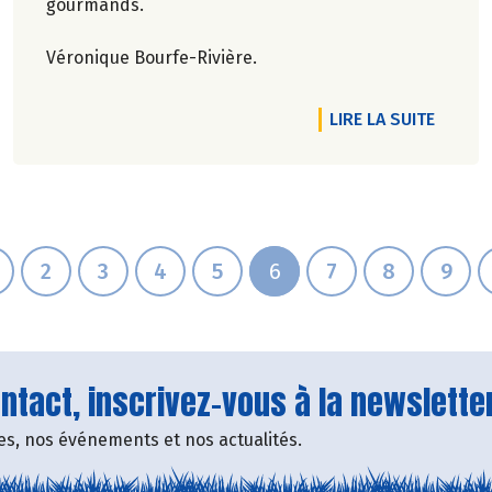
gourmands.
Véronique Bourfe-Rivière.
RTICLE DU PLAISIR ET DU BIO POUR VOS FÊTES
DE L'AR
LIRE LA SUITE
2
3
4
5
6
7
8
9
tact, inscrivez-vous à la newsletter
fres, nos événements et nos actualités.