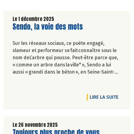
Le 1 décembre 2025
Lire la suite de l'article
Sendo, la voie des mots
Sur les réseaux sociaux, ce poète engagé,
slameur et performeur se fait connaître sous le
nom deL’arbre qui pousse. Peut-être parce que,
« comme un arbre dans la ville* », Sendo a lui
aussi « grandi dans le béton », en Seine-Saint-
Denis. Mais ses racines n’ont pas oublié la terre,
et ses textes font vivre une écologie
véritablement populaire. Faisant rimer poétique
RTICLE CULTURE BIO : DÉCOUVREZ LE NUMÉRO 138 !
DE L'A
LIRE LA SUITE
et politique.
Propos recueillis par Gaïa Mugler-Thouvenin.
Le 26 novembre 2025
Lire la suite de l'article
Toujours plus proche de vous