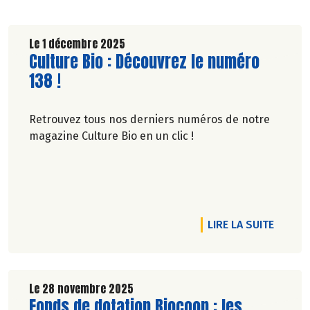
Le 1 décembre 2025
Lire la suite de l'article
Culture Bio : Découvrez le numéro
138 !
Retrouvez tous nos derniers numéros de notre
magazine Culture Bio en un clic !
DE L'A
LIRE LA SUITE
Le 28 novembre 2025
Lire la suite de l'article
Fonds de dotation Biocoop : les