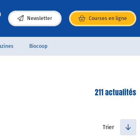
Newsletter
Courses en ligne
(s’ouvre dans une nouvelle fenêtre)
zines
Biocoop
211 actualités
Trier