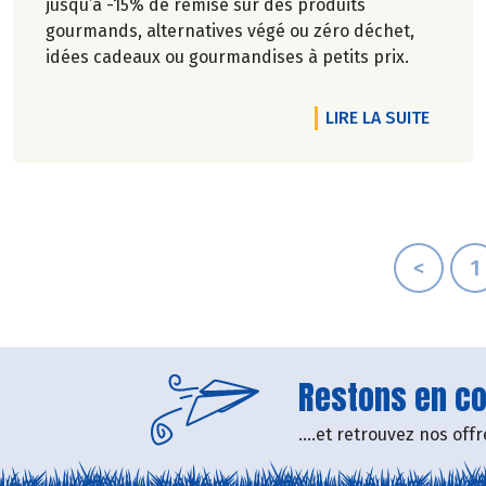
jusqu’à -15% de remise sur des produits
gourmands, alternatives végé ou zéro déchet,
idées cadeaux ou gourmandises à petits prix.
DE L'A
LIRE LA SUITE
<
1
Restons en con
....et retrouvez nos of