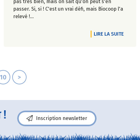
pas très bien, mais on sait qu'on peut s'en
passer. Si, si ! C'est un vrai défi, mais Biocoop l'a
relevé !
Marie-Pierre Chavel.
TICLE C'EST DE SAISON : L'AMANDE !
DE L'A
LIRE LA SUITE
10
>
 !
Inscription newsletter