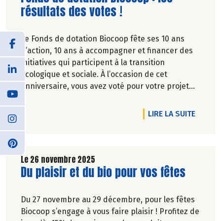
résultats des votes !
Le Fonds de dotation Biocoop fête ses 10 ans
d’action, 10 ans à accompagner et financer des
initiatives qui participent à la transition
écologique et sociale. À l’occasion de cet
anniversaire, vous avez voté pour votre projet
coup de coeur parmi 5 belles initiatives. Les 3
projets ayant récolté le plus de votes ont reçu un
DE L'A
LIRE LA SUITE
soutien financier du Fonds de dotation.
Découvrez les projets en image !
Le 26 novembre 2025
Lire la suite de l'article
Du plaisir et du bio pour vos fêtes
Du 27 novembre au 29 décembre, pour les fêtes
Biocoop s’engage à vous faire plaisir ! Profitez de