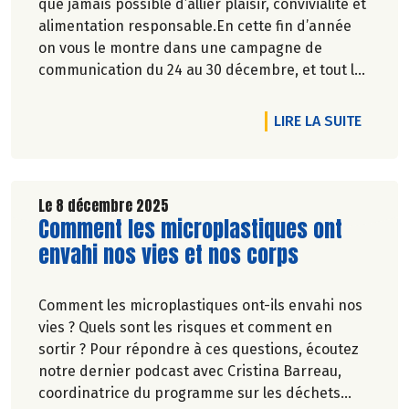
que jamais possible d’allier plaisir, convivialité et
alimentation responsable.En cette fin d’année
on vous le montre dans une campagne de
communication du 24 au 30 décembre, et tout le
reste de l’année nous vous le prouvons en rayon
!
DE L'A
LIRE LA SUITE
Le 8 décembre 2025
Lire la suite de l'article
Comment les microplastiques ont
envahi nos vies et nos corps
Comment les microplastiques ont-ils envahi nos
vies ? Quels sont les risques et comment en
sortir ? Pour répondre à ces questions, écoutez
notre dernier podcast avec Cristina Barreau,
coordinatrice du programme sur les déchets