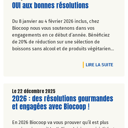
Lire la suite de l'article
OUI aux bonnes résolutions
Du 8 janvier au 4 février 2026 inclus, chez
Biocoop nous vous soutenons dans vos
engagements en ce début d’année. Bénéficiez
de 20% de réduction sur une sélection de
boissons sans alcool et de produits végétariens
référencés dans votre magasin pour vous
accompagner vers le mieux manger, pour votre
DE L'A
LIRE LA SUITE
santé et celle de la planète.
Le 22 décembre 2025
Lire la suite de l'article
2026 : des résolutions gourmandes
et engagées avec Biocoop !
En 2026 Biocoop va vous prouver qu’il est plus