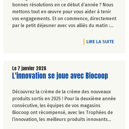
bonnes résolutions en ce début d’année ? Nous
mettons tout en œuvre pour vous aider à tenir
vos engagements. Et on commence, directement
par le petit déjeuner avec vos alliés du matin :
les overnights oats. Et c’est uniquement chez
Biocoop !
DE L'A
LIRE LA SUITE
Le 7 janvier 2026
Lire la suite de l'article
L'innovation se joue avec Biocoop
Découvrez la crème de la crème des nouveaux
produits sortis en 2025 ! Pour la deuxième année
consécutive, les équipes de vos magasins
Biocoop ont récompensé, avec les Trophées de
l’innovation, les meilleurs produits innovants
parmi ceux sortis en 2025. 42 références étaient