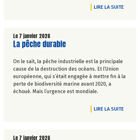
nominées sur près de 1200 lancements de
DE L'A
LIRE LA SUITE
produits recensés cette année dans le réseau
Biocoop.
Le 7 janvier 2026
Lire la suite de l'article
La pêche durable
On le sait, la pêche industrielle est la principale
cause de la destruction des océans. Et l’Union
européenne, qui s’était engagée à mettre fin à la
perte de biodiversité marine avant 2020, a
échoué. Mais l’urgence est mondiale.
DE L'A
LIRE LA SUITE
Le 7 janvier 2026