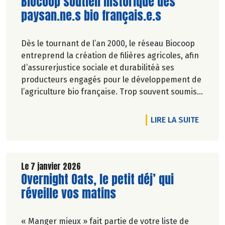
Lire la suite de l'article
Biocoop soutien historique des
paysan.ne.s bio français.e.s
Dès le tournant de l’an 2000, le réseau Biocoop
entreprend la création de filières agricoles, afin
d’assurerjustice sociale et durabilitéà ses
producteurs engagés pour le développement de
l’agriculture bio française. Trop souvent soumise
aux fluctuations de marché, et plus récemment
aux crises climatiques,la profession de paysan
DE L'A
LIRE LA SUITE
est pourtant essentielle pour la souveraineté
alimentaire de la France.
Le 7 janvier 2026
Lire la suite de l'article
Overnight Oats, le petit déj’ qui
réveille vos matins
« Manger mieux » fait partie de votre liste de