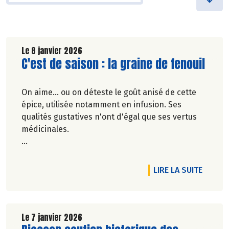
Le 8 janvier 2026
Lire la suite de l'article
C'est de saison : la graine de fenouil
On aime... ou on déteste le goût anisé de cette
épice, utilisée notamment en infusion. Ses
qualités gustatives n'ont d'égal que ses vertus
médicinales.
Véronique Bourfe-Rivière.
DE L'AR
LIRE LA SUITE
Le 7 janvier 2026