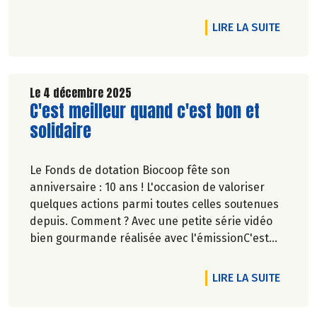
aquatiques au sein de SurfRider Foundation, et
Ronan Lafrogne, directeur qualité & RSE
DE L'A
LIRE LA SUITE
(responsabilité sociétale des entreprises) de
Biocoop.
Le 4 décembre 2025
Lire la suite de l'article
C'est meilleur quand c'est bon et
solidaire
Le Fonds de dotation Biocoop fête son
anniversaire : 10 ans ! L'occasion de valoriser
quelques actions parmi toutes celles soutenues
depuis. Comment ? Avec une petite série vidéo
bien gourmande réalisée avec l'émissionC'est
meilleur quand c'est bon.
DE L'A
LIRE LA SUITE
Pascale Solana.