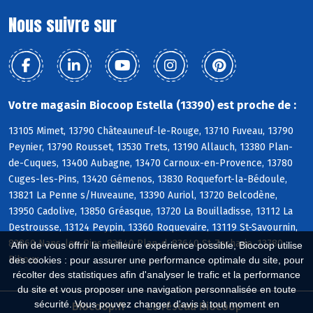
Nous suivre sur
Votre magasin Biocoop Estella (13390) est proche de :
13105 Mimet, 13790 Châteauneuf-le-Rouge, 13710 Fuveau, 13790
Peynier, 13790 Rousset, 13530 Trets, 13190 Allauch, 13380 Plan-
de-Cuques, 13400 Aubagne, 13470 Carnoux-en-Provence, 13780
Cuges-les-Pins, 13420 Gémenos, 13830 Roquefort-la-Bédoule,
13821 La Penne s/Huveaune, 13390 Auriol, 13720 Belcodène,
13950 Cadolive, 13850 Gréasque, 13720 La Bouilladisse, 13112 La
Destrousse, 13124 Peypin, 13360 Roquevaire, 13119 St-Savournin,
83860 Nans-les-Pins, 83640 Plan-d, 83640 St-Zacharie, 13780
Afin de vous offrir la meilleure expérience possible, Biocoop utilise
Riboux
des cookies : pour assurer une performance optimale du site, pour
récolter des statistiques afin d'analyser le trafic et la performance
du site et vous proposer une navigation personnalisée en toute
sécurité. Vous pouvez changer d'avis à tout moment en
Biocoop.fr
Le réseau Biocoop