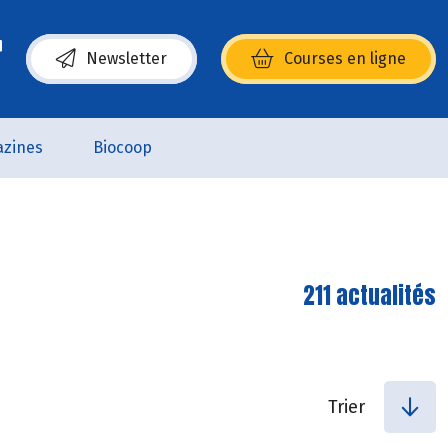
Newsletter
Courses en ligne
(s’ouvre dans une nouvelle fenêtre)
zines
Biocoop
211 actualités
Trier