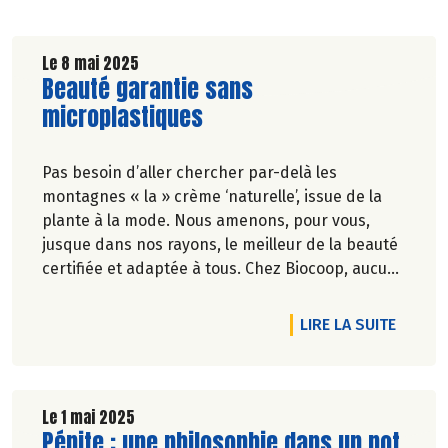
Le 8 mai 2025
Lire la suite de l'article
Beauté garantie sans
microplastiques
Pas besoin d’aller chercher par-delà les
montagnes « la » crème ‘naturelle’, issue de la
plante à la mode. Nous amenons, pour vous,
jusque dans nos rayons, le meilleur de la beauté
certifiée et adaptée à tous. Chez Biocoop, aucun
de nos produits ne contient des microplastiques
dans sa formulation. Pas besoin d'indésirables
DE L'A
LIRE LA SUITE
pour se rendre désirable.
Le 1 mai 2025
Lire la suite de l'article
Pépite : une philosophie dans un pot