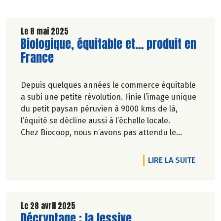
Le 8 mai 2025
Lire la suite de l'article
Biologique, équitable et… produit en
France
Depuis quelques années le commerce équitable
a subi une petite révolution. Finie l’image unique
du petit paysan péruvien à 9000 kms de là,
l’équité se décline aussi à l’échelle locale.
Chez Biocoop, nous n’avons pas attendu le
changement de définition officiel pour soutenir
nos paysan.ne.s français.e.s ! Ensemble,
RTICLE COSMÉBIO, PORTRAIT DE FAMILLE
DE L'A
LIRE LA SUITE
soutenons un commerce plus juste
Le 28 avril 2025
Lire la suite de l'article
Décryptage : la lessive