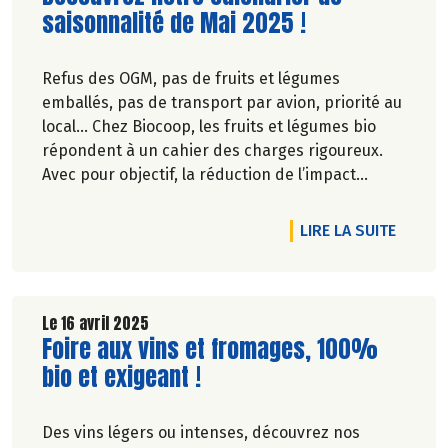
saisonnalité de Mai 2025 !
Refus des OGM, pas de fruits et légumes
emballés, pas de transport par avion, priorité au
local… Chez Biocoop, les fruits et légumes bio
répondent à un cahier des charges rigoureux.
Avec pour objectif, la réduction de l’impact
carbone et la préservation de
l’environnement. Parce que manger des produits
RTICLE PÉPITE : UNE PHILOSOPHIE DANS UN POT DE PURÉE
DE L'A
LIRE LA SUITE
de qualité rime avec respect de la saisonnalité,
Biocoop a élaboré un calendrier de saisonnalité
pour ses fruits et légumes bio.
Découvrez celui de Mai 2025 !
Le 16 avril 2025
Lire la suite de l'article
Foire aux vins et fromages, 100%
bio et exigeant !
Des vins légers ou intenses, découvrez nos