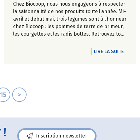
Chez Biocoop, nous nous engageons à respecter
la saisonnalité de nos produits toute l’année. Mi-
avril et début mai, trois légumes sont à l’honneur
chez Biocoop : les pommes de terre de primeur,
les courgettes et les radis bottes. Retrouvez tous
nos engagements sur notre site.
RTICLE FOIRE AUX VINS ET FROMAGES, 100% BIO ET EXIGEANT !
DE L'A
LIRE LA SUITE
15
>
 !
Inscription newsletter