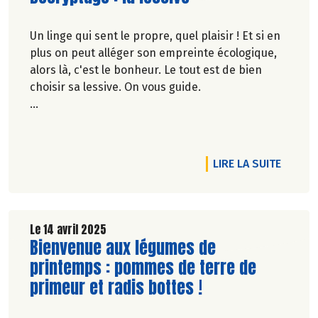
Un linge qui sent le propre, quel plaisir ! Et si en
plus on peut alléger son empreinte écologique,
alors là, c'est le bonheur. Le tout est de bien
choisir sa lessive. On vous guide.
Véronique Bourfe-Rivière.
RTICLE DÉCOUVREZ NOTRE CALENDRIER DE SAISONNALITÉ DE MAI 
DE L'A
LIRE LA SUITE
Le 14 avril 2025
Lire la suite de l'article
Bienvenue aux légumes de
printemps : pommes de terre de
primeur et radis bottes !