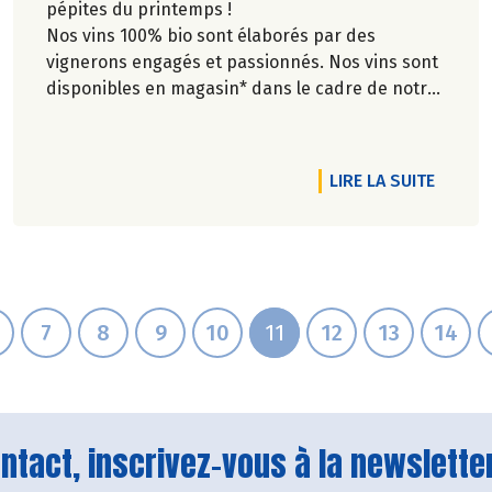
pépites du printemps !
Nos vins 100% bio sont élaborés par des
vignerons engagés et passionnés. Nos vins sont
disponibles en magasin* dans le cadre de notre
sélection de produits pour la foire aux
fromages... 100% bio, évidemment !. Les
informations sur les appellations, les modes de
RTICLE PLACE AUX BEAUX JOURS !
DE L'A
LIRE LA SUITE
production et les régions d'origine sont
disponibles en rayon.
Vins ou fromages, ils raviront connaisseurs et
amateurs.
7
8
9
10
11
12
13
14
tact, inscrivez-vous à la newsletter