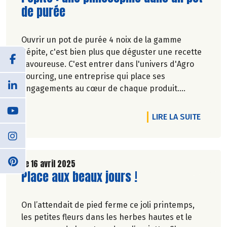
de purée
Ouvrir un pot de purée 4 noix de la gamme
Pépite, c'est bien plus que déguster une recette
savoureuse. C'est entrer dans l'univers d'Agro
Sourcing, une entreprise qui place ses
engagements au cœur de chaque produit.
Véronique Bourfe-Rivière.
DE L'A
LIRE LA SUITE
Le 16 avril 2025
Lire la suite de l'article
Place aux beaux jours !
On l’attendait de pied ferme ce joli printemps,
les petites fleurs dans les herbes hautes et le