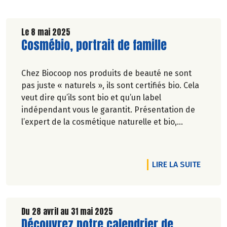
Le 8 mai 2025
Lire la suite de l'article
Cosmébio, portrait de famille
Chez Biocoop nos produits de beauté ne sont
pas juste « naturels », ils sont certifiés bio. Cela
veut dire qu’ils sont bio et qu’un label
indépendant vous le garantit. Présentation de
l’expert de la cosmétique naturelle et bio,
Cosmébio.
RTICLE BEAUTÉ GARANTIE SANS MICROPLASTIQUES
DE L'A
LIRE LA SUITE
Du 28 avril au 31 mai 2025
Lire la suite de l'article
Découvrez notre calendrier de