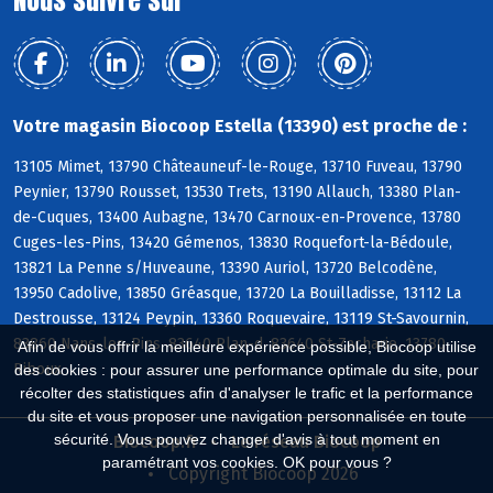
Votre magasin Biocoop Estella (13390) est proche de :
13105 Mimet, 13790 Châteauneuf-le-Rouge, 13710 Fuveau, 13790
Peynier, 13790 Rousset, 13530 Trets, 13190 Allauch, 13380 Plan-
de-Cuques, 13400 Aubagne, 13470 Carnoux-en-Provence, 13780
Cuges-les-Pins, 13420 Gémenos, 13830 Roquefort-la-Bédoule,
13821 La Penne s/Huveaune, 13390 Auriol, 13720 Belcodène,
13950 Cadolive, 13850 Gréasque, 13720 La Bouilladisse, 13112 La
Destrousse, 13124 Peypin, 13360 Roquevaire, 13119 St-Savournin,
83860 Nans-les-Pins, 83640 Plan-d, 83640 St-Zacharie, 13780
Afin de vous offrir la meilleure expérience possible, Biocoop utilise
Riboux
des cookies : pour assurer une performance optimale du site, pour
récolter des statistiques afin d'analyser le trafic et la performance
du site et vous proposer une navigation personnalisée en toute
sécurité. Vous pouvez changer d'avis à tout moment en
Biocoop.fr
Le réseau Biocoop
paramétrant vos cookies. OK pour vous ?
Copyright Biocoop 2026