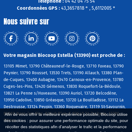
Téléphone :
04 42 04 75 54
Coordonnées GPS :
43,3657818 ° , 5,6112005 °
Nous suivre sur
Votre magasin Biocoop Estella (13390) est proche de :
13105 Mimet, 13790 Châteauneuf-le-Rouge, 13710 Fuveau, 13790
Peynier, 13790 Rousset, 13530 Trets, 13190 Allauch, 13380 Plan-
de-Cuques, 13400 Aubagne, 13470 Carnoux-en-Provence, 13780
Cuges-les-Pins, 13420 Gémenos, 13830 Roquefort-la-Bédoule,
13821 La Penne s/Huveaune, 13390 Auriol, 13720 Belcodène,
13950 Cadolive, 13850 Gréasque, 13720 La Bouilladisse, 13112 La
Destrousse, 13124 Peypin, 13360 Roquevaire, 13119 St-Savournin,
83860 Nans-les-Pins, 83640 Plan-d, 83640 St-Zacharie, 13780
Afin de vous offrir la meilleure expérience possible, Biocoop utilise
Riboux
des cookies : pour assurer une performance optimale du site, pour
récolter des statistiques afin d'analyser le trafic et la performance