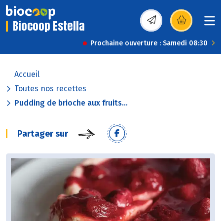
Biocoop Estella
(s’ouvre dans une nou
Prochaine ouverture : Samedi 08:30
Accueil
Toutes nos recettes
Pudding de brioche aux fruits...
Partager sur