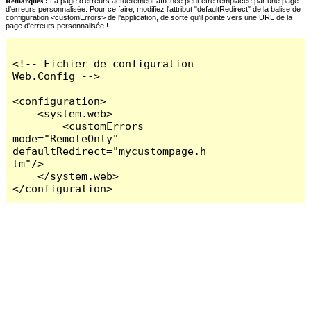
Remarques :
La page d'erreurs actuellement affichée peut être remplacée par une page
d'erreurs personnalisée. Pour ce faire, modifiez l'attribut "defaultRedirect" de la balise de
configuration <customErrors> de l'application, de sorte qu'il pointe vers une URL de la
page d'erreurs personnalisée !
<!-- Fichier de configuration 
Web.Config -->

<configuration>

    <system.web>

        <customErrors 
mode="RemoteOnly" 
defaultRedirect="mycustompage.h
tm"/>

    </system.web>

</configuration>