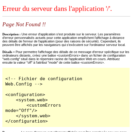
Erreur du serveur dans l'application '/'.
Page Not Found !!
Description :
Une erreur d'application s'est produite sur le serveur. Les paramètres
d'erreur personnalisés actuels pour cette application empêchent l'affichage à distance
des détails de l'erreur de l'application (pour des raisons de sécurité). Cependant, ils
peuvent être affichés par les navigateurs qui s'exécutent sur l'ordinateur serveur local.
Détails =
Pour permettre l'affichage des détails de ce message d'erreur spécifique sur les
ordinateurs distants, créez une balise <customErrors> dans un fichier de configuration
"web.config" situé dans le répertoire racine de l'application Web en cours. Attribuez
ensuite la valeur "off" à l'attribut "mode" de cette balise <customErrors>.
<!-- Fichier de configuration 
Web.Config -->

<configuration>

    <system.web>

        <customErrors 
mode="Off"/>

    </system.web>

</configuration>