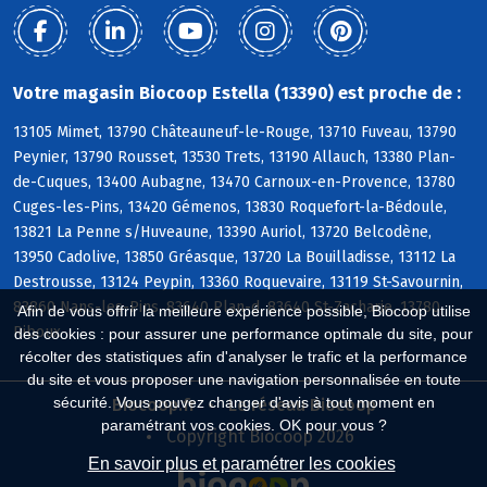
Votre magasin Biocoop Estella (13390) est proche de :
13105 Mimet, 13790 Châteauneuf-le-Rouge, 13710 Fuveau, 13790
Peynier, 13790 Rousset, 13530 Trets, 13190 Allauch, 13380 Plan-
de-Cuques, 13400 Aubagne, 13470 Carnoux-en-Provence, 13780
Cuges-les-Pins, 13420 Gémenos, 13830 Roquefort-la-Bédoule,
13821 La Penne s/Huveaune, 13390 Auriol, 13720 Belcodène,
13950 Cadolive, 13850 Gréasque, 13720 La Bouilladisse, 13112 La
Destrousse, 13124 Peypin, 13360 Roquevaire, 13119 St-Savournin,
83860 Nans-les-Pins, 83640 Plan-d, 83640 St-Zacharie, 13780
Afin de vous offrir la meilleure expérience possible, Biocoop utilise
Riboux
des cookies : pour assurer une performance optimale du site, pour
récolter des statistiques afin d'analyser le trafic et la performance
du site et vous proposer une navigation personnalisée en toute
sécurité. Vous pouvez changer d'avis à tout moment en
Biocoop.fr
Le réseau Biocoop
paramétrant vos cookies. OK pour vous ?
Copyright Biocoop 2026
En savoir plus et paramétrer les cookies