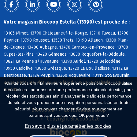
Votre magasin Biocoop Estella (13390) est proche de :
13105 Mimet, 13790 Châteauneuf-le-Rouge, 13710 Fuveau, 13790
Peynier, 13790 Rousset, 13530 Trets, 13190 Allauch, 13380 Plan-
de-Cuques, 13400 Aubagne, 13470 Carnoux-en-Provence, 13780
Cuges-les-Pins, 13420 Gémenos, 13830 Roquefort-la-Bédoule,
13821 La Penne s/Huveaune, 13390 Auriol, 13720 Belcodène,
13950 Cadolive, 13850 Gréasque, 13720 La Bouilladisse, 13112 La
Destrousse, 13124 Peypin, 13360 Roquevaire, 13119 St-Savournin,
83860 Nans-les-Pins, 83640 Plan-d, 83640 St-Zacharie, 13780
Afin de vous offrir la meilleure expérience possible, Biocoop utilise
Riboux
des cookies : pour assurer une performance optimale du site, pour
récolter des statistiques afin d'analyser le trafic et la performance
du site et vous proposer une navigation personnalisée en toute
sécurité. Vous pouvez changer d'avis à tout moment en
Biocoop.fr
Le réseau Biocoop
paramétrant vos cookies. OK pour vous ?
Copyright Biocoop 2026
En savoir plus et paramétrer les cookies