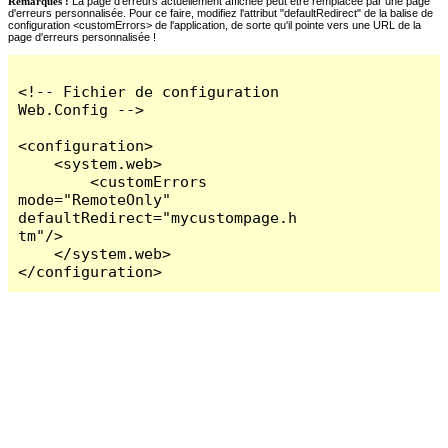
Remarques :
La page d'erreurs actuellement affichée peut être remplacée par une page
d'erreurs personnalisée. Pour ce faire, modifiez l'attribut "defaultRedirect" de la balise de
configuration <customErrors> de l'application, de sorte qu'il pointe vers une URL de la
page d'erreurs personnalisée !
<!-- Fichier de configuration 
Web.Config -->

<configuration>

    <system.web>

        <customErrors 
mode="RemoteOnly" 
defaultRedirect="mycustompage.h
tm"/>

    </system.web>

</configuration>