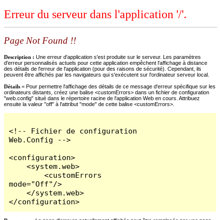
Erreur du serveur dans l'application '/'.
Page Not Found !!
Description :
Une erreur d'application s'est produite sur le serveur. Les paramètres
d'erreur personnalisés actuels pour cette application empêchent l'affichage à distance
des détails de l'erreur de l'application (pour des raisons de sécurité). Cependant, ils
peuvent être affichés par les navigateurs qui s'exécutent sur l'ordinateur serveur local.
Détails =
Pour permettre l'affichage des détails de ce message d'erreur spécifique sur les
ordinateurs distants, créez une balise <customErrors> dans un fichier de configuration
"web.config" situé dans le répertoire racine de l'application Web en cours. Attribuez
ensuite la valeur "off" à l'attribut "mode" de cette balise <customErrors>.
<!-- Fichier de configuration 
Web.Config -->

<configuration>

    <system.web>

        <customErrors 
mode="Off"/>

    </system.web>

</configuration>