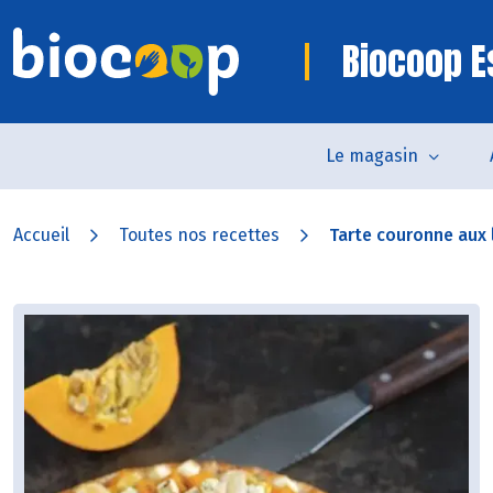
Biocoop E
Le magasin
Accueil
Toutes nos recettes
Tarte couronne aux 