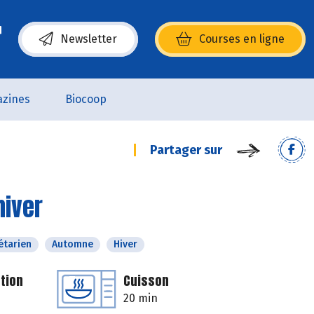
Newsletter
Courses en ligne
(s’ouvre dans une nouvelle fenêtre)
zines
Biocoop
Partager sur
hiver
étarien
Automne
Hiver
tion
Cuisson
20 min