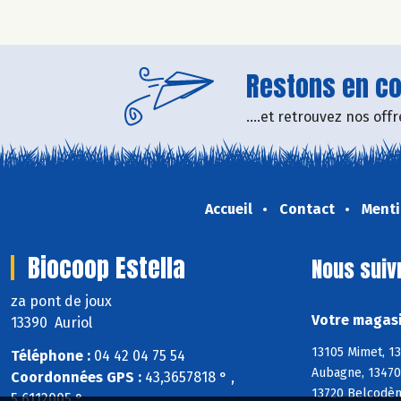
Restons en con
....et retrouvez nos of
Accueil
Contact
Menti
Biocoop Estella
Nous suiv
za pont de joux
Votre magasi
13390 Auriol
13105 Mimet, 13
Téléphone :
04 42 04 75 54
Aubagne, 13470
Coordonnées GPS :
43,3657818 ° ,
13720 Belcodène
5,6112005 °