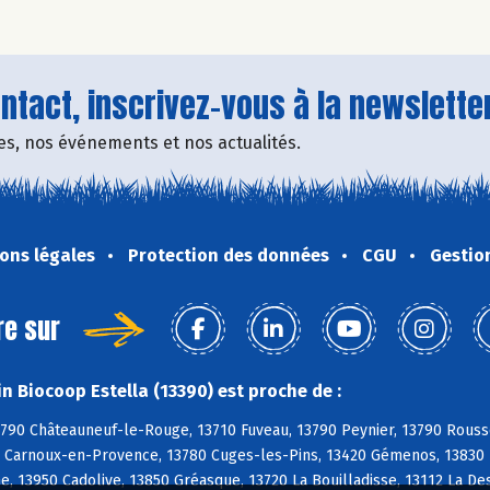
tact, inscrivez-vous à la newsletter
fres, nos événements et nos actualités.
ons légales
Protection des données
CGU
Gestio
re sur
n Biocoop Estella (13390) est proche de :
790 Châteauneuf-le-Rouge, 13710 Fuveau, 13790 Peynier, 13790 Rousse
 Carnoux-en-Provence, 13780 Cuges-les-Pins, 13420 Gémenos, 13830 R
, 13950 Cadolive, 13850 Gréasque, 13720 La Bouilladisse, 13112 La De