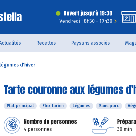
stella
Ouvert jusqu'à 19:30
Vendredi : 8h30 - 19h30
Actualités
Recettes
Paysans associés
Maga
légumes d'hiver
Tarte couronne aux légumes d'
Plat principal
Flexitarien
Légumes
Sans porc
Vég
Nombre de personnes
Prépara
4 personnes
30 min