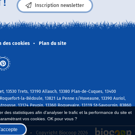
 !
Inscription newsletter
n des cookies
Plan du site
t, 13530 Trets, 13190 Allauch, 13380 Plan-de-Cuques, 13400
oquefort-la-Bédoule, 13821 La Penne s/Huveaune, 13390 Auriol,
strousse, 13124 Peypin, 13360 Roquevaire, 13119 St-Savournin, 83860
 des statistiques afin d'analyser le trafic et la performance du site et
paramétrant vos cookies. OK pour vous ?
'accepte
seau Biocoop
Copyright Biocoop 2026