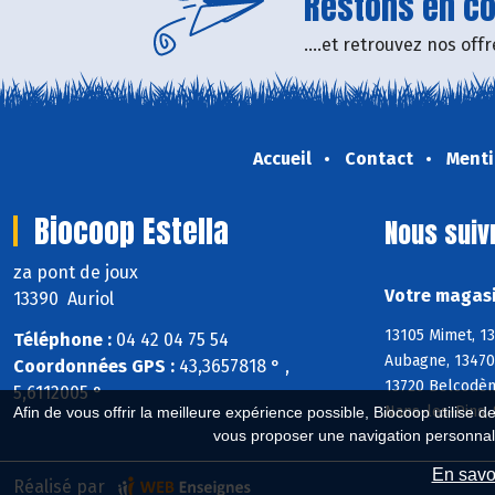
Restons en con
....et retrouvez nos of
Accueil
Contact
Menti
Biocoop Estella
Nous suiv
za pont de joux
Votre magasi
13390 Auriol
13105 Mimet, 13
Téléphone :
04 42 04 75 54
Aubagne, 13470
Coordonnées GPS :
43,3657818 ° ,
13720 Belcodène
5,6112005 °
Nans-les-Pins, 
Afin de vous offrir la meilleure expérience possible, Biocoop utilise d
vous proposer une navigation personnal
En savoi
Réalisé par