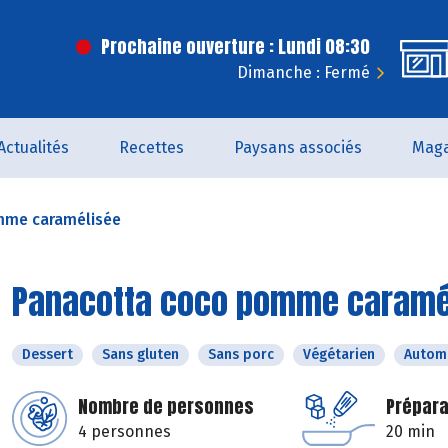
Prochaine ouverture : Lundi 08:30
Dimanche : Fermé
Actualités
Recettes
Paysans associés
Maga
mme caramélisée
Panacotta coco pomme caramé
Dessert
Sans gluten
Sans porc
Végétarien
Autom
Nombre de personnes
Prépara
4 personnes
20 min