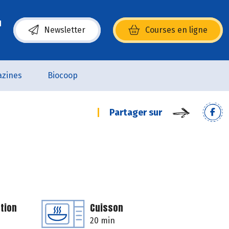
Newsletter
Courses en ligne
(s’ouvre dans une nouvelle fenêtre)
zines
Biocoop
Partager sur
tion
Cuisson
20 min