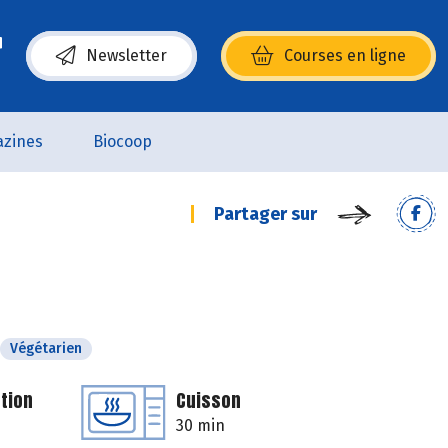
Newsletter
Courses en ligne
(s’ouvre dans une nouvelle fenêtre)
zines
Biocoop
Partager sur
Végétarien
tion
Cuisson
30 min