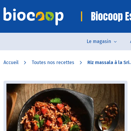
Biocoop E
Le magasin
Accueil
Toutes nos recettes
Riz massala à la Sri..