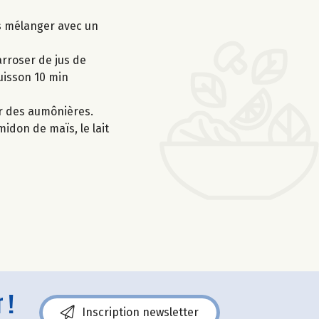
is mélanger avec un
rroser de jus de
cuisson 10 min
er des aumônières.
midon de maïs, le lait
 !
Inscription newsletter