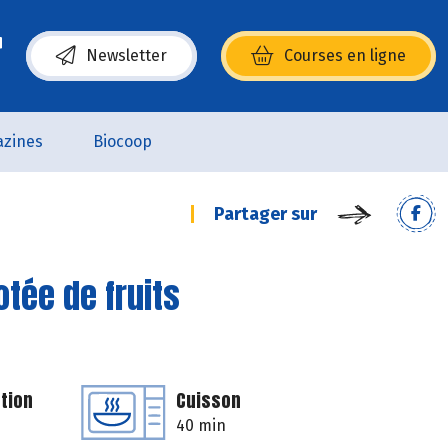
Newsletter
Courses en ligne
(s’ouvre dans une nouvelle fenêtre)
zines
Biocoop
Partager sur
tée de fruits
tion
Cuisson
40 min