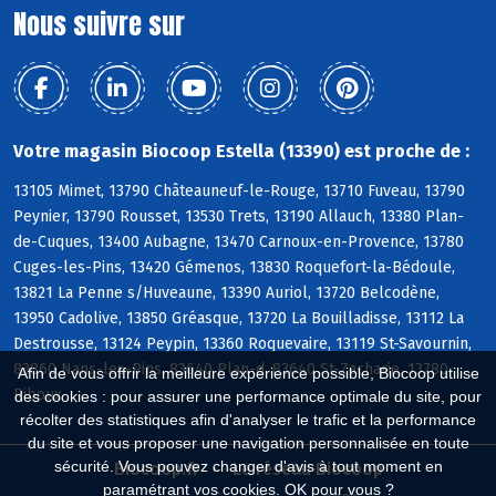
Nous suivre sur
Votre magasin Biocoop Estella (13390) est proche de :
13105 Mimet, 13790 Châteauneuf-le-Rouge, 13710 Fuveau, 13790
Peynier, 13790 Rousset, 13530 Trets, 13190 Allauch, 13380 Plan-
de-Cuques, 13400 Aubagne, 13470 Carnoux-en-Provence, 13780
Cuges-les-Pins, 13420 Gémenos, 13830 Roquefort-la-Bédoule,
13821 La Penne s/Huveaune, 13390 Auriol, 13720 Belcodène,
13950 Cadolive, 13850 Gréasque, 13720 La Bouilladisse, 13112 La
Destrousse, 13124 Peypin, 13360 Roquevaire, 13119 St-Savournin,
83860 Nans-les-Pins, 83640 Plan-d, 83640 St-Zacharie, 13780
Afin de vous offrir la meilleure expérience possible, Biocoop utilise
Riboux
des cookies : pour assurer une performance optimale du site, pour
récolter des statistiques afin d'analyser le trafic et la performance
du site et vous proposer une navigation personnalisée en toute
sécurité. Vous pouvez changer d'avis à tout moment en
Biocoop.fr
Le réseau Biocoop
paramétrant vos cookies. OK pour vous ?