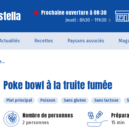
stella
Prochaine ouverture à 08:30
Jeudi : 8h30 - 19h30
Actualités
Recettes
Paysans associés
Maga
...
Poke bowl à la truite fumée
Plat principal
Poisson
Sans gluten
Sans lactose
S
Nombre de personnes
Prépara
2 personnes
15 min