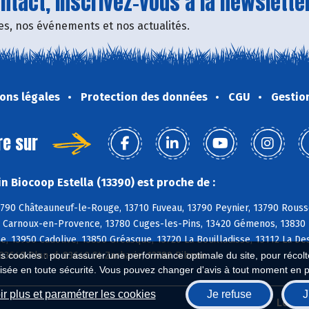
tact, inscrivez-vous à la newsletter
fres, nos événements et nos actualités.
ons légales
Protection des données
CGU
Gestio
re sur
n Biocoop Estella (13390) est proche de :
790 Châteauneuf-le-Rouge, 13710 Fuveau, 13790 Peynier, 13790 Rousse
 Carnoux-en-Provence, 13780 Cuges-les-Pins, 13420 Gémenos, 13830 R
, 13950 Cadolive, 13850 Gréasque, 13720 La Bouilladisse, 13112 La De
83640 Plan-d, 83640 St-Zacharie, 13780 Riboux
es cookies : pour assurer une performance optimale du site, pour récolter
isée en toute sécurité. Vous pouvez changer d'avis à tout moment en 
r plus et paramétrer les cookies
Je refuse
J
Biocoop.fr
Le ré