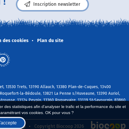
 !
Inscription newsletter
n des cookies
Plan du site
t, 13530 Trets, 13190 Allauch, 13380 Plan-de-Cuques, 13400
oquefort-la-Bédoule, 13821 La Penne s/Huveaune, 13390 Auriol,
strousse, 13124 Peypin, 13360 Roquevaire, 13119 St-Savournin, 83860
 des statistiques afin d'analyser le trafic et la performance du site et
paramétrant vos cookies. OK pour vous ?
'accepte
seau Biocoop
Copyright Biocoop 2026