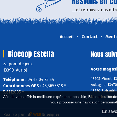
Restons en con
....et retrouvez nos of
Accueil
Contact
Menti
Biocoop Estella
Nous suiv
za pont de joux
Votre magasi
13390 Auriol
13105 Mimet, 13
Téléphone :
04 42 04 75 54
Aubagne, 13470
Coordonnées GPS :
43,3657818 ° ,
13720 Belcodène
5,6112005 °
Nans-les-Pins, 
Afin de vous offrir la meilleure expérience possible, Biocoop utilise d
vous proposer une navigation personnal
En savoi
Réalisé par