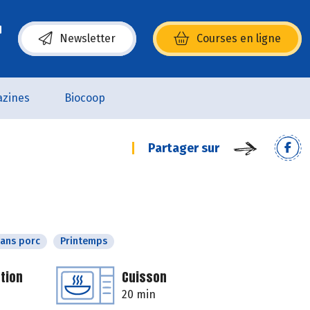
Newsletter
Courses en ligne
(s’ouvre dans une nouvelle fenêtre)
zines
Biocoop
Partager sur
ans porc
Printemps
tion
Cuisson
20 min