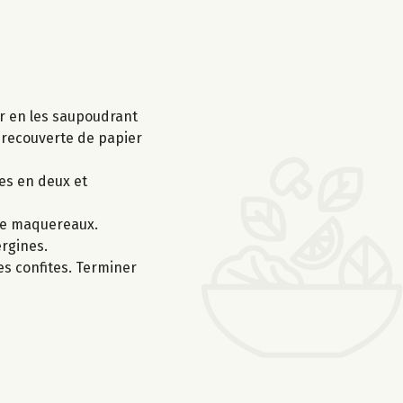
er en les saupoudrant
, recouverte de papier
es en deux et
 de maquereaux.
ergines.
es confites. Terminer