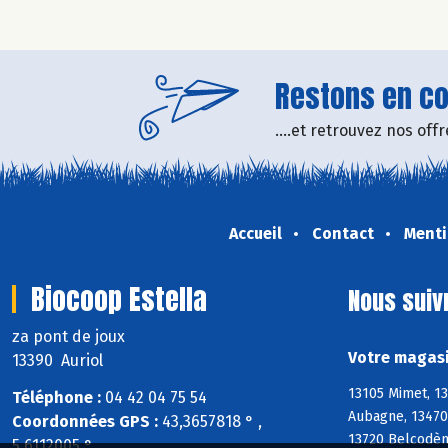
Restons en con
....et retrouvez nos of
Accueil
Contact
Menti
Biocoop Estella
Nous suiv
za pont de joux
Votre magasi
13390 Auriol
13105 Mimet, 13
Téléphone :
04 42 04 75 54
Aubagne, 13470
Coordonnées GPS :
43,3657818 ° ,
13720 Belcodène
5,6112005 °