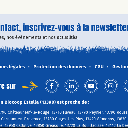
tact, inscrivez-vous à la newsletter
fres, nos événements et nos actualités.
ons légales
Protection des données
CGU
Gestio
re sur
n Biocoop Estella (13390) est proche de :
790 Châteauneuf-le-Rouge, 13710 Fuveau, 13790 Peynier, 13790 Rousse
 Carnoux-en-Provence, 13780 Cuges-les-Pins, 13420 Gémenos, 13830 R
, 13950 Cadolive, 13850 Gréasque, 13720 La Bouilladisse, 13112 La De