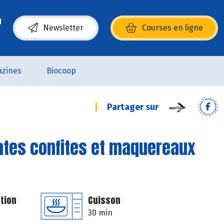
Newsletter
Courses en ligne
(s’ouvre dans une nouvelle fenêtre)
zines
Biocoop
Partager sur
ates confites et maquereaux
tion
Cuisson
30 min