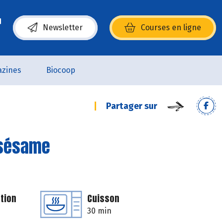
Newsletter
Courses en ligne
(s’ouvre dans une nouvelle fenêtre)
zines
Biocoop
Partager sur
 sésame
tion
Cuisson
30 min