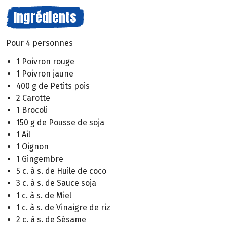
Ingrédients
Pour 4 personnes
1 Poivron rouge
1 Poivron jaune
400 g de Petits pois
2 Carotte
1 Brocoli
150 g de Pousse de soja
1 Ail
1 Oignon
1 Gingembre
5 c. à s. de Huile de coco
3 c. à s. de Sauce soja
1 c. à s. de Miel
1 c. à s. de Vinaigre de riz
2 c. à s. de Sésame