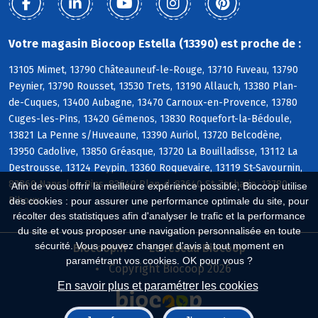
Votre magasin Biocoop Estella (13390) est proche de :
13105 Mimet, 13790 Châteauneuf-le-Rouge, 13710 Fuveau, 13790
Peynier, 13790 Rousset, 13530 Trets, 13190 Allauch, 13380 Plan-
de-Cuques, 13400 Aubagne, 13470 Carnoux-en-Provence, 13780
Cuges-les-Pins, 13420 Gémenos, 13830 Roquefort-la-Bédoule,
13821 La Penne s/Huveaune, 13390 Auriol, 13720 Belcodène,
13950 Cadolive, 13850 Gréasque, 13720 La Bouilladisse, 13112 La
Destrousse, 13124 Peypin, 13360 Roquevaire, 13119 St-Savournin,
83860 Nans-les-Pins, 83640 Plan-d, 83640 St-Zacharie, 13780
Afin de vous offrir la meilleure expérience possible, Biocoop utilise
Riboux
des cookies : pour assurer une performance optimale du site, pour
récolter des statistiques afin d'analyser le trafic et la performance
du site et vous proposer une navigation personnalisée en toute
sécurité. Vous pouvez changer d'avis à tout moment en
Biocoop.fr
Le réseau Biocoop
paramétrant vos cookies. OK pour vous ?
Copyright Biocoop 2026
En savoir plus et paramétrer les cookies