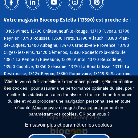
Votre magasin Biocoop Estella (13390) est proche de :
13105 Mimet, 13790 Châteauneuf-le-Rouge, 13710 Fuveau, 13790
Peynier, 13790 Rousset, 13530 Trets, 13190 Allauch, 13380 Plan-
de-Cuques, 13400 Aubagne, 13470 Carnoux-en-Provence, 13780
Cuges-les-Pins, 13420 Gémenos, 13830 Roquefort-la-Bédoule,
13821 La Penne s/Huveaune, 13390 Auriol, 13720 Belcodène,
13950 Cadolive, 13850 Gréasque, 13720 La Bouilladisse, 13112 La
Destrousse, 13124 Peypin, 13360 Roquevaire, 13119 St-Savournin,
83860 Nans-les-Pins, 83640 Plan-d, 83640 St-Zacharie, 13780
Afin de vous offrir la meilleure expérience possible, Biocoop utilise
Riboux
des cookies : pour assurer une performance optimale du site, pour
récolter des statistiques afin d'analyser le trafic et la performance
du site et vous proposer une navigation personnalisée en toute
sécurité. Vous pouvez changer d'avis à tout moment en
Biocoop.fr
Le réseau Biocoop
paramétrant vos cookies. OK pour vous ?
Copyright Biocoop 2026
En savoir plus et paramétrer les cookies