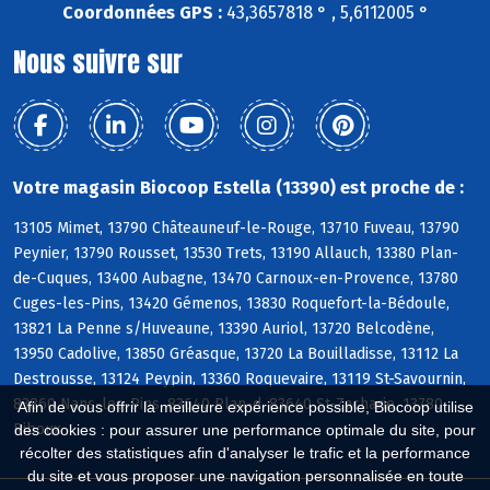
Coordonnées GPS :
43,3657818 ° , 5,6112005 °
Nous suivre sur
Votre magasin Biocoop Estella (13390) est proche de :
13105 Mimet, 13790 Châteauneuf-le-Rouge, 13710 Fuveau, 13790
Peynier, 13790 Rousset, 13530 Trets, 13190 Allauch, 13380 Plan-
de-Cuques, 13400 Aubagne, 13470 Carnoux-en-Provence, 13780
Cuges-les-Pins, 13420 Gémenos, 13830 Roquefort-la-Bédoule,
13821 La Penne s/Huveaune, 13390 Auriol, 13720 Belcodène,
13950 Cadolive, 13850 Gréasque, 13720 La Bouilladisse, 13112 La
Destrousse, 13124 Peypin, 13360 Roquevaire, 13119 St-Savournin,
83860 Nans-les-Pins, 83640 Plan-d, 83640 St-Zacharie, 13780
Afin de vous offrir la meilleure expérience possible, Biocoop utilise
Riboux
des cookies : pour assurer une performance optimale du site, pour
récolter des statistiques afin d'analyser le trafic et la performance
du site et vous proposer une navigation personnalisée en toute