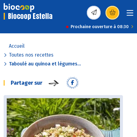
Biocoop Estella
(s’ouvre dans une nou
Prochaine ouverture à 08:30
Accueil
Toutes nos recettes
Taboulé au quinoa et légumes...
Partager sur