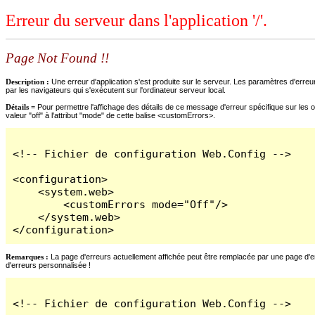
Erreur du serveur dans l'application '/'.
Page Not Found !!
Description :
Une erreur d'application s'est produite sur le serveur. Les paramètres d'erreur
par les navigateurs qui s'exécutent sur l'ordinateur serveur local.
Détails =
Pour permettre l'affichage des détails de ce message d'erreur spécifique sur les o
valeur "off" à l'attribut "mode" de cette balise <customErrors>.
<!-- Fichier de configuration Web.Config -->

<configuration>

    <system.web>

        <customErrors mode="Off"/>

    </system.web>

</configuration>
Remarques :
La page d'erreurs actuellement affichée peut être remplacée par une page d'erre
d'erreurs personnalisée !
<!-- Fichier de configuration Web.Config -->
