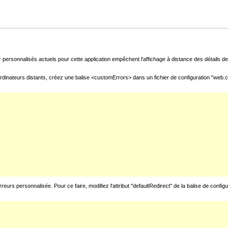
 personnalisés actuels pour cette application empêchent l'affichage à distance des détails de 
rdinateurs distants, créez une balise <customErrors> dans un fichier de configuration "web.con
urs personnalisée. Pour ce faire, modifiez l'attribut "defaultRedirect" de la balise de config