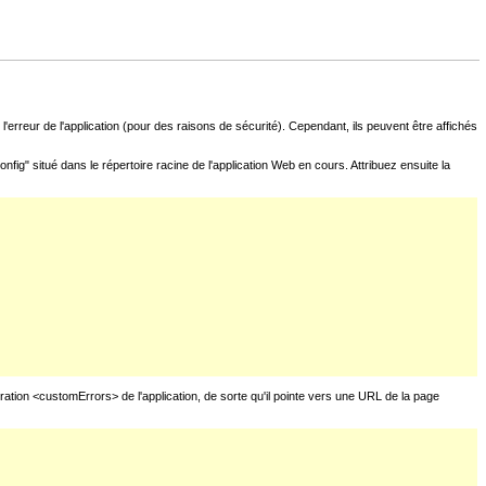
l'erreur de l'application (pour des raisons de sécurité). Cependant, ils peuvent être affichés
fig" situé dans le répertoire racine de l'application Web en cours. Attribuez ensuite la
uration <customErrors> de l'application, de sorte qu'il pointe vers une URL de la page