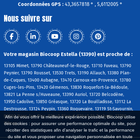
Coordonnées GPS :
43,3657818 ° , 5,6112005 °
Nous suivre sur
Votre magasin Biocoop Estella (13390) est proche de :
13105 Mimet, 13790 Châteauneuf-le-Rouge, 13710 Fuveau, 13790
Peynier, 13790 Rousset, 13530 Trets, 13190 Allauch, 13380 Plan-
de-Cuques, 13400 Aubagne, 13470 Carnoux-en-Provence, 13780
Cuges-les-Pins, 13420 Gémenos, 13830 Roquefort-la-Bédoule,
13821 La Penne s/Huveaune, 13390 Auriol, 13720 Belcodène,
13950 Cadolive, 13850 Gréasque, 13720 La Bouilladisse, 13112 La
Destrousse, 13124 Peypin, 13360 Roquevaire, 13119 St-Savournin,
83860 Nans-les-Pins, 83640 Plan-d, 83640 St-Zacharie, 13780
Afin de vous offrir la meilleure expérience possible, Biocoop utilise
Riboux
des cookies : pour assurer une performance optimale du site, pour
récolter des statistiques afin d'analyser le trafic et la performance
du site et vous proposer une navigation personnalisée en toute