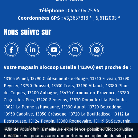
Téléphone :
04 42 04 75 54
Coordonnées GPS :
43,3657818 ° , 5,6112005 °
Nous suivre sur
Votre magasin Biocoop Estella (13390) est proche de :
13105 Mimet, 13790 Châteauneuf-le-Rouge, 13710 Fuveau, 13790
Peynier, 13790 Rousset, 13530 Trets, 13190 Allauch, 13380 Plan-
de-Cuques, 13400 Aubagne, 13470 Carnoux-en-Provence, 13780
Cuges-les-Pins, 13420 Gémenos, 13830 Roquefort-la-Bédoule,
13821 La Penne s/Huveaune, 13390 Auriol, 13720 Belcodène,
13950 Cadolive, 13850 Gréasque, 13720 La Bouilladisse, 13112 La
Destrousse, 13124 Peypin, 13360 Roquevaire, 13119 St-Savournin,
83860 Nans-les-Pins, 83640 Plan-d, 83640 St-Zacharie, 13780
Afin de vous offrir la meilleure expérience possible, Biocoop utilise
Riboux
des cookies : pour assurer une performance optimale du site, pour