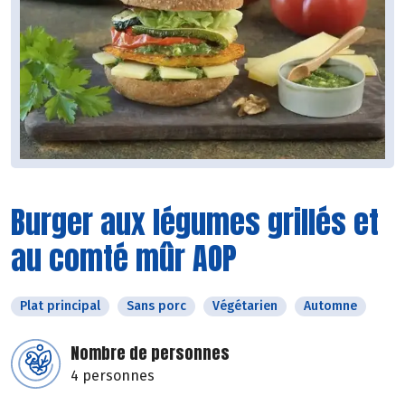
Burger aux légumes grillés et
au comté mûr AOP
Plat principal
Sans porc
Végétarien
Automne
Nombre de personnes
4 personnes