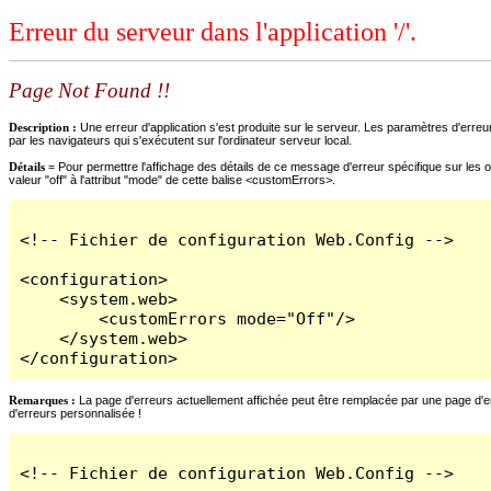
Erreur du serveur dans l'application '/'.
Page Not Found !!
Description :
Une erreur d'application s'est produite sur le serveur. Les paramètres d'erreur
par les navigateurs qui s'exécutent sur l'ordinateur serveur local.
Détails =
Pour permettre l'affichage des détails de ce message d'erreur spécifique sur les o
valeur "off" à l'attribut "mode" de cette balise <customErrors>.
<!-- Fichier de configuration Web.Config -->

<configuration>

    <system.web>

        <customErrors mode="Off"/>

    </system.web>

</configuration>
Remarques :
La page d'erreurs actuellement affichée peut être remplacée par une page d'erre
d'erreurs personnalisée !
<!-- Fichier de configuration Web.Config -->
