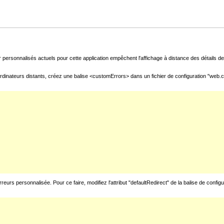
 personnalisés actuels pour cette application empêchent l'affichage à distance des détails de 
rdinateurs distants, créez une balise <customErrors> dans un fichier de configuration "web.con
urs personnalisée. Pour ce faire, modifiez l'attribut "defaultRedirect" de la balise de config