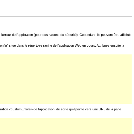
l'erreur de l'application (pour des raisons de sécurité). Cependant, ils peuvent être affichés
fig" situé dans le répertoire racine de l'application Web en cours. Attribuez ensuite la
uration <customErrors> de l'application, de sorte qu'il pointe vers une URL de la page