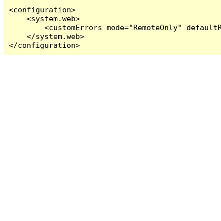
<configuration>

    <system.web>

        <customErrors mode="RemoteOnly" defaultR
    </system.web>

</configuration>