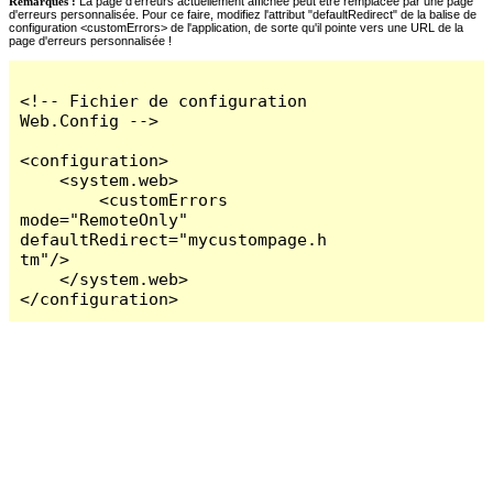
Remarques :
La page d'erreurs actuellement affichée peut être remplacée par une page
d'erreurs personnalisée. Pour ce faire, modifiez l'attribut "defaultRedirect" de la balise de
configuration <customErrors> de l'application, de sorte qu'il pointe vers une URL de la
page d'erreurs personnalisée !
<!-- Fichier de configuration 
Web.Config -->

<configuration>

    <system.web>

        <customErrors 
mode="RemoteOnly" 
defaultRedirect="mycustompage.h
tm"/>

    </system.web>

</configuration>