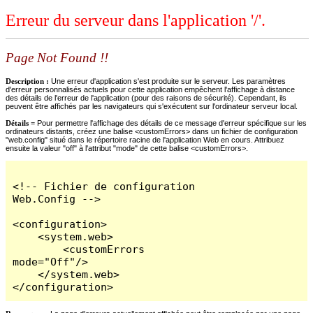
Erreur du serveur dans l'application '/'.
Page Not Found !!
Description :
Une erreur d'application s'est produite sur le serveur. Les paramètres
d'erreur personnalisés actuels pour cette application empêchent l'affichage à distance
des détails de l'erreur de l'application (pour des raisons de sécurité). Cependant, ils
peuvent être affichés par les navigateurs qui s'exécutent sur l'ordinateur serveur local.
Détails =
Pour permettre l'affichage des détails de ce message d'erreur spécifique sur les
ordinateurs distants, créez une balise <customErrors> dans un fichier de configuration
"web.config" situé dans le répertoire racine de l'application Web en cours. Attribuez
ensuite la valeur "off" à l'attribut "mode" de cette balise <customErrors>.
<!-- Fichier de configuration 
Web.Config -->

<configuration>

    <system.web>

        <customErrors 
mode="Off"/>

    </system.web>

</configuration>