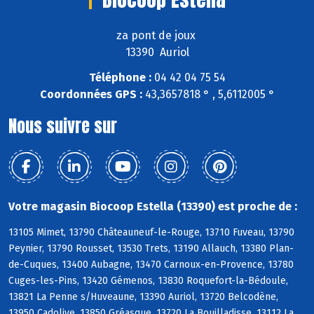
za pont de joux
13390 Auriol
Téléphone :
04 42 04 75 54
Coordonnées GPS :
43,3657818 ° , 5,6112005 °
Nous suivre sur
Votre magasin Biocoop Estella (13390) est proche de :
13105 Mimet, 13790 Châteauneuf-le-Rouge, 13710 Fuveau, 13790
Peynier, 13790 Rousset, 13530 Trets, 13190 Allauch, 13380 Plan-
de-Cuques, 13400 Aubagne, 13470 Carnoux-en-Provence, 13780
Cuges-les-Pins, 13420 Gémenos, 13830 Roquefort-la-Bédoule,
13821 La Penne s/Huveaune, 13390 Auriol, 13720 Belcodène,
13950 Cadolive, 13850 Gréasque, 13720 La Bouilladisse, 13112 La