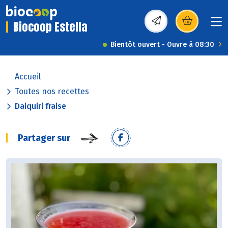
Biocoop Estella
(s’ouvre dans une nou
Bientôt ouvert - Ouvre à 08:30
Accueil
Toutes nos recettes
Daiquiri fraise
Partager sur