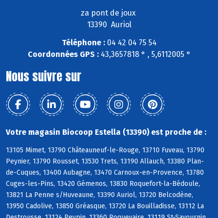
za pont de joux
13390 Auriol
Téléphone :
04 42 04 75 54
Coordonnées GPS :
43,3657818 ° , 5,6112005 °
Nous suivre sur
Votre magasin Biocoop Estella (13390) est proche de :
13105 Mimet, 13790 Châteauneuf-le-Rouge, 13710 Fuveau, 13790
Peynier, 13790 Rousset, 13530 Trets, 13190 Allauch, 13380 Plan-
de-Cuques, 13400 Aubagne, 13470 Carnoux-en-Provence, 13780
Cuges-les-Pins, 13420 Gémenos, 13830 Roquefort-la-Bédoule,
13821 La Penne s/Huveaune, 13390 Auriol, 13720 Belcodène,
13950 Cadolive, 13850 Gréasque, 13720 La Bouilladisse, 13112 La
Destrousse, 13124 Peypin, 13360 Roquevaire, 13119 St-Savournin,