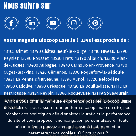
Nous suivre sur
Votre magasin Biocoop Estella (13390) est proche de :
13105 Mimet, 13790 Châteauneuf-le-Rouge, 13710 Fuveau, 13790
Peynier, 13790 Rousset, 13530 Trets, 13190 Allauch, 13380 Plan-
de-Cuques, 13400 Aubagne, 13470 Carnoux-en-Provence, 13780
Cuges-les-Pins, 13420 Gémenos, 13830 Roquefort-la-Bédoule,
13821 La Penne s/Huveaune, 13390 Auriol, 13720 Belcodène,
13950 Cadolive, 13850 Gréasque, 13720 La Bouilladisse, 13112 La
Destrousse, 13124 Peypin, 13360 Roquevaire, 13119 St-Savournin,
83860 Nans-les-Pins, 83640 Plan-d, 83640 St-Zacharie, 13780
Afin de vous offrir la meilleure expérience possible, Biocoop utilise
Riboux
des cookies : pour assurer une performance optimale du site, pour
récolter des statistiques afin d'analyser le trafic et la performance
du site et vous proposer une navigation personnalisée en toute
sécurité. Vous pouvez changer d'avis à tout moment en
Biocoop.fr
Le réseau Biocoop
paramétrant vos cookies. OK pour vous ?