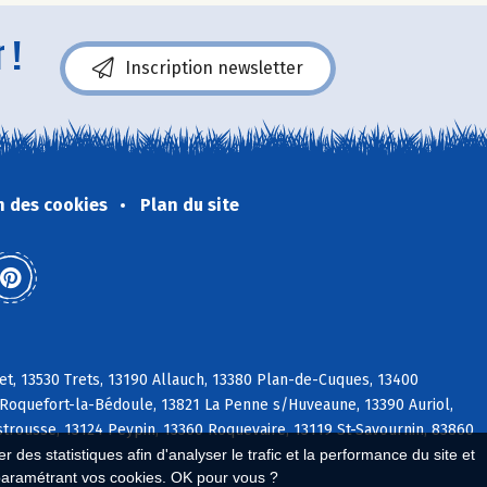
 !
Inscription newsletter
n des cookies
Plan du site
t, 13530 Trets, 13190 Allauch, 13380 Plan-de-Cuques, 13400
oquefort-la-Bédoule, 13821 La Penne s/Huveaune, 13390 Auriol,
strousse, 13124 Peypin, 13360 Roquevaire, 13119 St-Savournin, 83860
 des statistiques afin d'analyser le trafic et la performance du site et
paramétrant vos cookies. OK pour vous ?