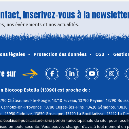
tact, inscrivez-vous à la newsletter
fres, nos événements et nos actualités.
ons légales
Protection des données
CGU
Gestio
re sur
n Biocoop Estella (13390) est proche de :
790 Châteauneuf-le-Rouge, 13710 Fuveau, 13790 Peynier, 13790 Rousse
 Carnoux-en-Provence, 13780 Cuges-les-Pins, 13420 Gémenos, 13830 R
, 13950 Cadolive, 13850 Gréasque, 13720 La Bouilladisse, 13112 La De
83640 Plan-d, 83640 St-Zacharie, 13780 Riboux
es cookies : pour assurer une performance optimale du site, pour récolter
isée en toute sécurité. Vous pouvez changer d'avis à tout moment en 