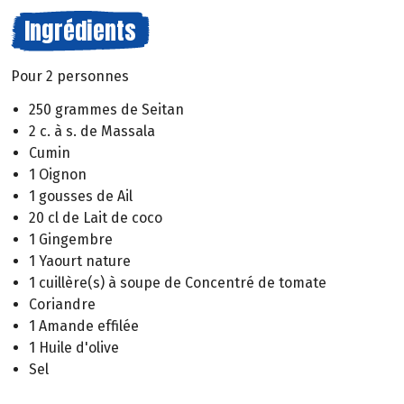
Ingrédients
Pour 2 personnes
250 grammes de Seitan
2 c. à s. de Massala
Cumin
1 Oignon
1 gousses de Ail
20 cl de Lait de coco
1 Gingembre
1 Yaourt nature
1 cuillère(s) à soupe de Concentré de tomate
Coriandre
1 Amande effilée
1 Huile d'olive
Sel