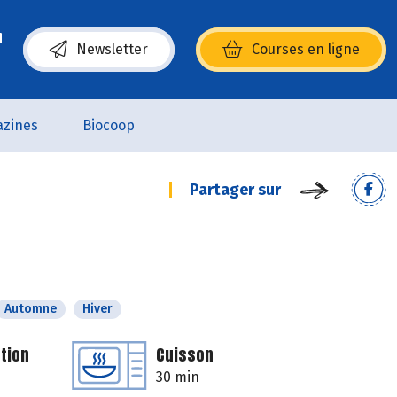
Newsletter
Courses en ligne
(s’ouvre dans une nouvelle fenêtre)
zines
Biocoop
Partager sur
Automne
Hiver
tion
Cuisson
30 min