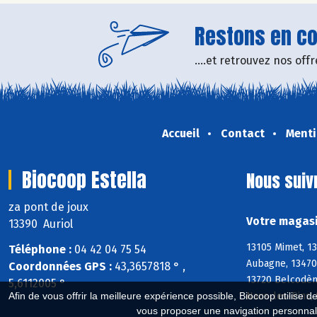
Restons en con
....et retrouvez nos of
Accueil
Contact
Menti
Biocoop Estella
Nous suiv
za pont de joux
Votre magasi
13390 Auriol
13105 Mimet, 13
Téléphone :
04 42 04 75 54
Aubagne, 13470
Coordonnées GPS :
43,3657818 ° ,
13720 Belcodène
5,6112005 °
Nans-les-Pins, 
Afin de vous offrir la meilleure expérience possible, Biocoop utilise d
vous proposer une navigation personnal