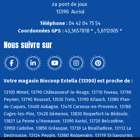
za pont de joux
13390 Auriol
Téléphone :
04 42 04 75 54
Coordonnées GPS :
43,3657818 ° , 5,6112005 °
Nous suivre sur
Votre magasin Biocoop Estella (13390) est proche de :
13105 Mimet, 13790 Châteauneuf-le-Rouge, 13710 Fuveau, 13790
Peynier, 13790 Rousset, 13530 Trets, 13190 Allauch, 13380 Plan-
de-Cuques, 13400 Aubagne, 13470 Carnoux-en-Provence, 13780
Cuges-les-Pins, 13420 Gémenos, 13830 Roquefort-la-Bédoule,
13821 La Penne s/Huveaune, 13390 Auriol, 13720 Belcodène,
13950 Cadolive, 13850 Gréasque, 13720 La Bouilladisse, 13112 La
Destrousse, 13124 Peypin, 13360 Roquevaire, 13119 St-Savournin,