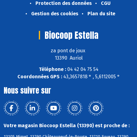
Protection des données
CGU
Gestion des cookies
Plan du site
Biocoop Estella
za pont de joux
13390 Auriol
Téléphone :
04 42 04 75 54
Coordonnées GPS :
43,3657818 ° , 5,6112005 °
Nous suivre sur
Votre magasin Biocoop Estella (13390) est proche de :
13105 Mimet, 13790 Châteauneuf-le-Rouge, 13710 Fuveau, 13790