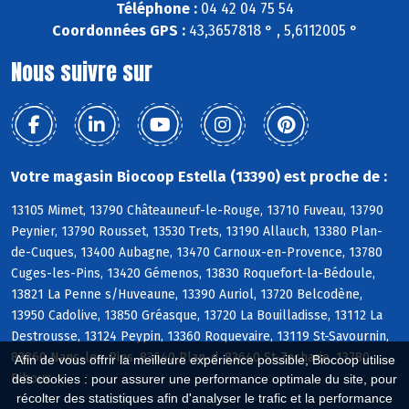
Téléphone :
04 42 04 75 54
Coordonnées GPS :
43,3657818 ° , 5,6112005 °
Nous suivre sur
Votre magasin Biocoop Estella (13390) est proche de :
13105 Mimet, 13790 Châteauneuf-le-Rouge, 13710 Fuveau, 13790
Peynier, 13790 Rousset, 13530 Trets, 13190 Allauch, 13380 Plan-
de-Cuques, 13400 Aubagne, 13470 Carnoux-en-Provence, 13780
Cuges-les-Pins, 13420 Gémenos, 13830 Roquefort-la-Bédoule,
13821 La Penne s/Huveaune, 13390 Auriol, 13720 Belcodène,
13950 Cadolive, 13850 Gréasque, 13720 La Bouilladisse, 13112 La
Destrousse, 13124 Peypin, 13360 Roquevaire, 13119 St-Savournin,
83860 Nans-les-Pins, 83640 Plan-d, 83640 St-Zacharie, 13780
Afin de vous offrir la meilleure expérience possible, Biocoop utilise
Riboux
des cookies : pour assurer une performance optimale du site, pour
récolter des statistiques afin d'analyser le trafic et la performance