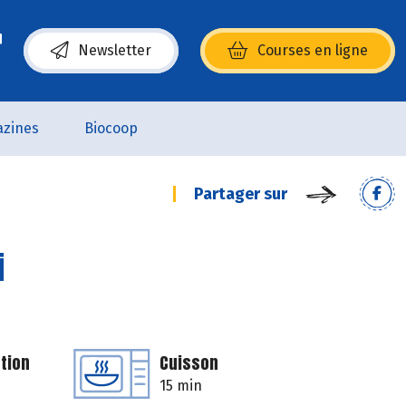
Newsletter
Courses en ligne
(s’ouvre dans une nouvelle fenêtre)
zines
Biocoop
Partager sur
i
tion
Cuisson
15 min