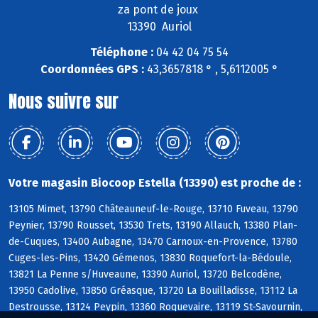
za pont de joux
13390 Auriol
Téléphone :
04 42 04 75 54
Coordonnées GPS :
43,3657818 ° , 5,6112005 °
Nous suivre sur
Votre magasin Biocoop Estella (13390) est proche de :
13105 Mimet, 13790 Châteauneuf-le-Rouge, 13710 Fuveau, 13790
Peynier, 13790 Rousset, 13530 Trets, 13190 Allauch, 13380 Plan-
de-Cuques, 13400 Aubagne, 13470 Carnoux-en-Provence, 13780
Cuges-les-Pins, 13420 Gémenos, 13830 Roquefort-la-Bédoule,
13821 La Penne s/Huveaune, 13390 Auriol, 13720 Belcodène,
13950 Cadolive, 13850 Gréasque, 13720 La Bouilladisse, 13112 La
Destrousse, 13124 Peypin, 13360 Roquevaire, 13119 St-Savournin,