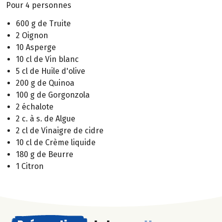
Pour 4 personnes
600 g de Truite
2 Oignon
10 Asperge
10 cl de Vin blanc
5 cl de Huile d'olive
200 g de Quinoa
100 g de Gorgonzola
2 échalote
2 c. à s. de Algue
2 cl de Vinaigre de cidre
10 cl de Crème liquide
180 g de Beurre
1 Citron