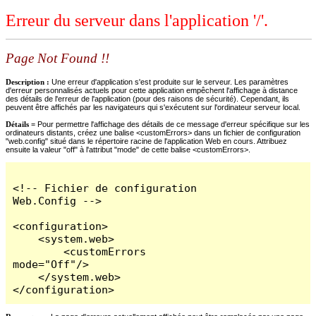
Erreur du serveur dans l'application '/'.
Page Not Found !!
Description :
Une erreur d'application s'est produite sur le serveur. Les paramètres
d'erreur personnalisés actuels pour cette application empêchent l'affichage à distance
des détails de l'erreur de l'application (pour des raisons de sécurité). Cependant, ils
peuvent être affichés par les navigateurs qui s'exécutent sur l'ordinateur serveur local.
Détails =
Pour permettre l'affichage des détails de ce message d'erreur spécifique sur les
ordinateurs distants, créez une balise <customErrors> dans un fichier de configuration
"web.config" situé dans le répertoire racine de l'application Web en cours. Attribuez
ensuite la valeur "off" à l'attribut "mode" de cette balise <customErrors>.
<!-- Fichier de configuration 
Web.Config -->

<configuration>

    <system.web>

        <customErrors 
mode="Off"/>

    </system.web>

</configuration>