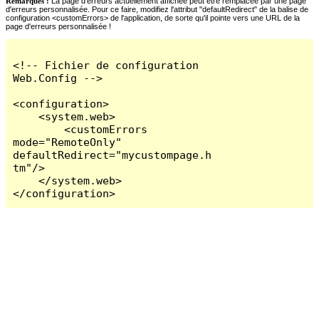
Remarques :
La page d'erreurs actuellement affichée peut être remplacée par une page
d'erreurs personnalisée. Pour ce faire, modifiez l'attribut "defaultRedirect" de la balise de
configuration <customErrors> de l'application, de sorte qu'il pointe vers une URL de la
page d'erreurs personnalisée !
<!-- Fichier de configuration 
Web.Config -->

<configuration>

    <system.web>

        <customErrors 
mode="RemoteOnly" 
defaultRedirect="mycustompage.h
tm"/>

    </system.web>

</configuration>