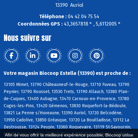
13390 Auriol
Téléphone :
04 42 04 75 54
Coordonnées GPS :
43,3657818 ° , 5,6112005 °
Nous suivre sur
Votre magasin Biocoop Estella (13390) est proche de :
13105 Mimet, 13790 Châteauneuf-le-Rouge, 13710 Fuveau, 13790
Peynier, 13790 Rousset, 13530 Trets, 13190 Allauch, 13380 Plan-
de-Cuques, 13400 Aubagne, 13470 Carnoux-en-Provence, 13780
Cuges-les-Pins, 13420 Gémenos, 13830 Roquefort-la-Bédoule,
13821 La Penne s/Huveaune, 13390 Auriol, 13720 Belcodène,
13950 Cadolive, 13850 Gréasque, 13720 La Bouilladisse, 13112 La
Destrousse, 13124 Peypin, 13360 Roquevaire, 13119 St-Savournin,
83860 Nans-les-Pins, 83640 Plan-d, 83640 St-Zacharie, 13780
Afin de vous offrir la meilleure expérience possible, Biocoop utilise