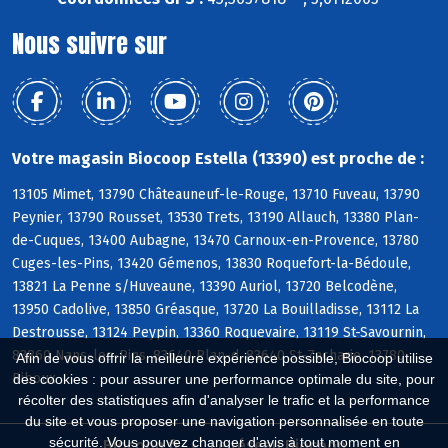
Nous suivre sur
Votre magasin Biocoop Estella (13390) est proche de :
13105 Mimet, 13790 Châteauneuf-le-Rouge, 13710 Fuveau, 13790
Peynier, 13790 Rousset, 13530 Trets, 13190 Allauch, 13380 Plan-
de-Cuques, 13400 Aubagne, 13470 Carnoux-en-Provence, 13780
Cuges-les-Pins, 13420 Gémenos, 13830 Roquefort-la-Bédoule,
13821 La Penne s/Huveaune, 13390 Auriol, 13720 Belcodène,
13950 Cadolive, 13850 Gréasque, 13720 La Bouilladisse, 13112 La
Destrousse, 13124 Peypin, 13360 Roquevaire, 13119 St-Savournin,
83860 Nans-les-Pins, 83640 Plan-d, 83640 St-Zacharie, 13780
Afin de vous offrir la meilleure expérience possible, Biocoop utilise
Riboux
des cookies : pour assurer une performance optimale du site, pour
récolter des statistiques afin d'analyser le trafic et la performance
du site et vous proposer une navigation personnalisée en toute
sécurité. Vous pouvez changer d'avis à tout moment en
Biocoop.fr
Le réseau Biocoop