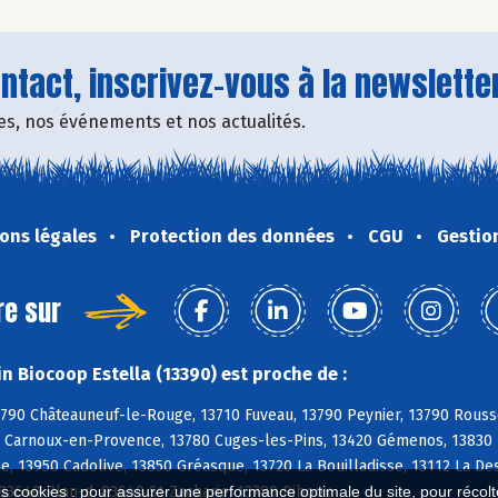
tact, inscrivez-vous à la newsletter
fres, nos événements et nos actualités.
ons légales
Protection des données
CGU
Gestio
re sur
n Biocoop Estella (13390) est proche de :
790 Châteauneuf-le-Rouge, 13710 Fuveau, 13790 Peynier, 13790 Rousse
 Carnoux-en-Provence, 13780 Cuges-les-Pins, 13420 Gémenos, 13830 R
, 13950 Cadolive, 13850 Gréasque, 13720 La Bouilladisse, 13112 La De
83640 Plan-d, 83640 St-Zacharie, 13780 Riboux
es cookies : pour assurer une performance optimale du site, pour récolter