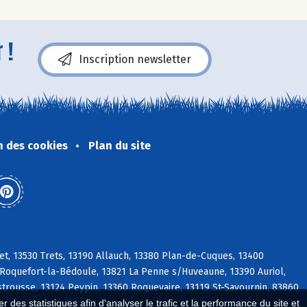
 !
Inscription newsletter
n des cookies
Plan du site
t, 13530 Trets, 13190 Allauch, 13380 Plan-de-Cuques, 13400
oquefort-la-Bédoule, 13821 La Penne s/Huveaune, 13390 Auriol,
strousse, 13124 Peypin, 13360 Roquevaire, 13119 St-Savournin, 83860
 des statistiques afin d'analyser le trafic et la performance du site et