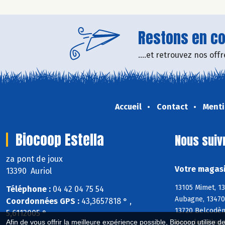
Restons en con
....et retrouvez nos of
Accueil
Contact
Menti
Biocoop Estella
Nous suiv
za pont de joux
Votre magasi
13390 Auriol
13105 Mimet, 13
Téléphone :
04 42 04 75 54
Aubagne, 13470
Coordonnées GPS :
43,3657818 ° ,
13720 Belcodène
5,6112005 °
Nans-les-Pins, 
Afin de vous offrir la meilleure expérience possible, Biocoop utilise d