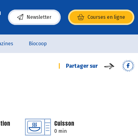
Newsletter
Courses en ligne
(s’ouvre dans une nouvelle fenêtre)
zines
Biocoop
Partager sur
tion
Cuisson
0 min