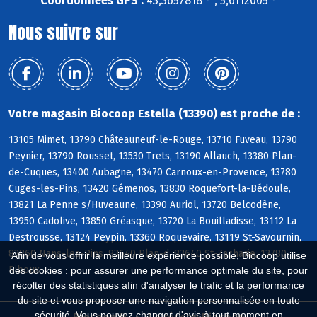
Coordonnées GPS :
43,3657818 ° , 5,6112005 °
Nous suivre sur
Votre magasin Biocoop Estella (13390) est proche de :
13105 Mimet, 13790 Châteauneuf-le-Rouge, 13710 Fuveau, 13790
Peynier, 13790 Rousset, 13530 Trets, 13190 Allauch, 13380 Plan-
de-Cuques, 13400 Aubagne, 13470 Carnoux-en-Provence, 13780
Cuges-les-Pins, 13420 Gémenos, 13830 Roquefort-la-Bédoule,
13821 La Penne s/Huveaune, 13390 Auriol, 13720 Belcodène,
13950 Cadolive, 13850 Gréasque, 13720 La Bouilladisse, 13112 La
Destrousse, 13124 Peypin, 13360 Roquevaire, 13119 St-Savournin,
83860 Nans-les-Pins, 83640 Plan-d, 83640 St-Zacharie, 13780
Afin de vous offrir la meilleure expérience possible, Biocoop utilise
Riboux
des cookies : pour assurer une performance optimale du site, pour
récolter des statistiques afin d'analyser le trafic et la performance
du site et vous proposer une navigation personnalisée en toute
sécurité. Vous pouvez changer d'avis à tout moment en