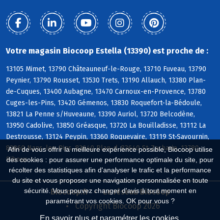
Votre magasin Biocoop Estella (13390) est proche de :
13105 Mimet, 13790 Châteauneuf-le-Rouge, 13710 Fuveau, 13790
Peynier, 13790 Rousset, 13530 Trets, 13190 Allauch, 13380 Plan-
de-Cuques, 13400 Aubagne, 13470 Carnoux-en-Provence, 13780
Cuges-les-Pins, 13420 Gémenos, 13830 Roquefort-la-Bédoule,
13821 La Penne s/Huveaune, 13390 Auriol, 13720 Belcodène,
13950 Cadolive, 13850 Gréasque, 13720 La Bouilladisse, 13112 La
Destrousse, 13124 Peypin, 13360 Roquevaire, 13119 St-Savournin,
83860 Nans-les-Pins, 83640 Plan-d, 83640 St-Zacharie, 13780
Afin de vous offrir la meilleure expérience possible, Biocoop utilise
Riboux
des cookies : pour assurer une performance optimale du site, pour
récolter des statistiques afin d'analyser le trafic et la performance
du site et vous proposer une navigation personnalisée en toute
sécurité. Vous pouvez changer d'avis à tout moment en
Biocoop.fr
Le réseau Biocoop
paramétrant vos cookies. OK pour vous ?
Copyright Biocoop 2026
En savoir plus et paramétrer les cookies