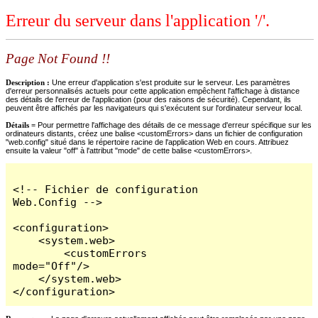
Erreur du serveur dans l'application '/'.
Page Not Found !!
Description :
Une erreur d'application s'est produite sur le serveur. Les paramètres
d'erreur personnalisés actuels pour cette application empêchent l'affichage à distance
des détails de l'erreur de l'application (pour des raisons de sécurité). Cependant, ils
peuvent être affichés par les navigateurs qui s'exécutent sur l'ordinateur serveur local.
Détails =
Pour permettre l'affichage des détails de ce message d'erreur spécifique sur les
ordinateurs distants, créez une balise <customErrors> dans un fichier de configuration
"web.config" situé dans le répertoire racine de l'application Web en cours. Attribuez
ensuite la valeur "off" à l'attribut "mode" de cette balise <customErrors>.
<!-- Fichier de configuration 
Web.Config -->

<configuration>

    <system.web>

        <customErrors 
mode="Off"/>

    </system.web>

</configuration>