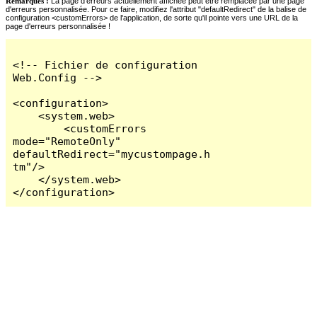
Remarques :
La page d'erreurs actuellement affichée peut être remplacée par une page
d'erreurs personnalisée. Pour ce faire, modifiez l'attribut "defaultRedirect" de la balise de
configuration <customErrors> de l'application, de sorte qu'il pointe vers une URL de la
page d'erreurs personnalisée !
<!-- Fichier de configuration 
Web.Config -->

<configuration>

    <system.web>

        <customErrors 
mode="RemoteOnly" 
defaultRedirect="mycustompage.h
tm"/>

    </system.web>

</configuration>