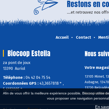
Restons en con
....et retrouvez nos of
Accueil
Contact
Menti
Biocoop Estella
Nous suiv
za pont de joux
Votre magasi
13390 Auriol
13105 Mimet, 13
Téléphone :
04 42 04 75 54
Aubagne, 13470
Coordonnées GPS :
43,3657818 ° ,
13720 Belcodène
5,6112005 °
Nans-les-Pins, 
Afin de vous offrir la meilleure expérience possible, Biocoop utilise d
vous proposer une navigation personnal
En savoi