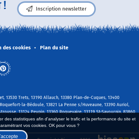
 !
Inscription newsletter
n des cookies
Plan du site
t, 13530 Trets, 13190 Allauch, 13380 Plan-de-Cuques, 13400
oquefort-la-Bédoule, 13821 La Penne s/Huveaune, 13390 Auriol,
strousse, 13124 Peypin, 13360 Roquevaire, 13119 St-Savournin, 83860
 des statistiques afin d'analyser le trafic et la performance du site et
paramétrant vos cookies. OK pour vous ?
'accepte