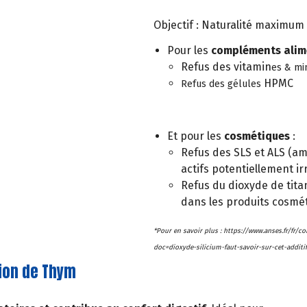
Objectif : Naturalité maximum 
Pour les
compléments alim
Refus des vitamin
es & mi
HPMC
Refus des gélules
Et pour les
cosmétiques
:
Refus des SLS et ALS (amm
actifs potentiellement irr
Refus du dioxyde de tita
dans les produits cosmét
*Pour en savoir plus : https://www.anses.fr/fr/
doc=dioxyde-silicium-faut-savoir-sur-cet-additif
sion de Thym