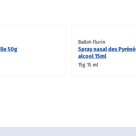
Ballot-Flurin
lle 50g
Spray nasal des Pyréné
alcool 15ml
15g
15 ml