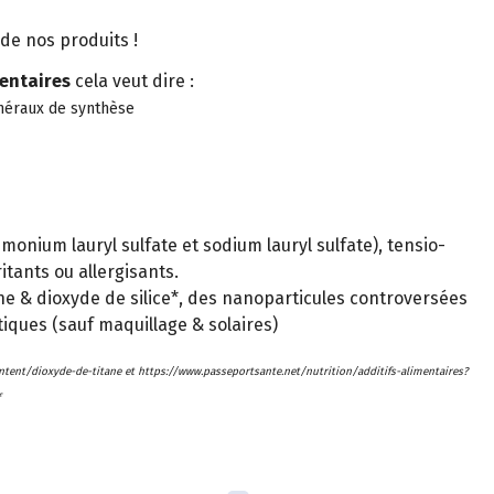
de nos produits !
entaires
cela veut dire :
néraux de synthèse
onium lauryl sulfate et sodium lauryl sulfate), tensio-
itants ou allergisants.
ne & dioxyde de silice*, des nanoparticules controversées
iques (sauf maquillage & solaires)
content/dioxyde-de-titane et https://www.passeportsante.net/nutrition/additifs-alimentaires?