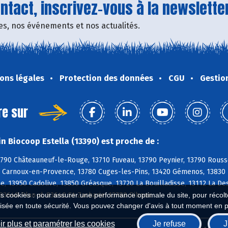
tact, inscrivez-vous à la newsletter
fres, nos événements et nos actualités.
ons légales
Protection des données
CGU
Gestio
re sur
n Biocoop Estella (13390) est proche de :
790 Châteauneuf-le-Rouge, 13710 Fuveau, 13790 Peynier, 13790 Rousse
 Carnoux-en-Provence, 13780 Cuges-les-Pins, 13420 Gémenos, 13830 R
, 13950 Cadolive, 13850 Gréasque, 13720 La Bouilladisse, 13112 La De
83640 Plan-d, 83640 St-Zacharie, 13780 Riboux
es cookies : pour assurer une performance optimale du site, pour récolter
isée en toute sécurité. Vous pouvez changer d'avis à tout moment en 
r plus et paramétrer les cookies
Je refuse
J