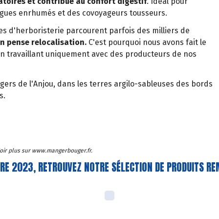
toires et contribue au confort digestif
. Idéal pour
lègues enrhumés et des covoyageurs tousseurs.
tes d'herboristerie parcourent parfois des milliers de
n pense relocalisation.
C'est pourquoi nous avons fait le
n travaillant uniquement avec des producteurs de nos
égers de l'Anjou, dans les terres argilo-sableuses des bords
s.
 Voir plus sur www.mangerbouger.fr.
BRE 2023, RETROUVEZ NOTRE SÉLECTION DE PRODUITS RE