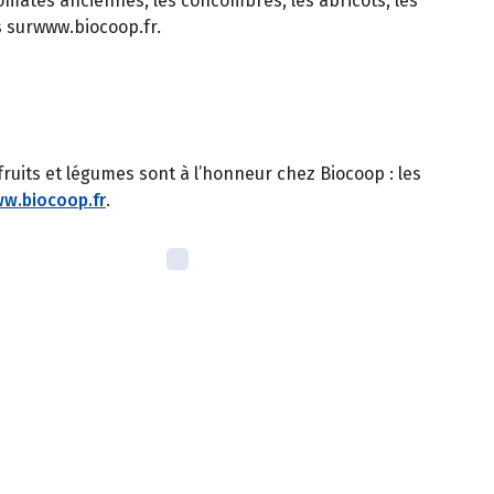
tomates anciennes, les concombres, les abricots, les
 surwww.biocoop.fr.
fruits et légumes sont à l’honneur chez Biocoop : les
w.biocoop.fr
.