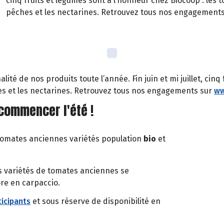
cinq fruits et légumes sont à l’honneur chez Biocoop : les 
pêches et les nectarines. Retrouvez tous nos engagements
é de nos produits toute l’année. Fin juin et mi juillet, cinq 
es et les nectarines. Retrouvez tous nos engagements sur
ww
 commencer l'été !
 tomates anciennes variétés population
bio
et
es variétés de tomates anciennes se
ore en carpaccio.
icipants
et sous réserve de disponibilité en