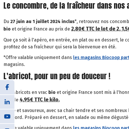
Le concombre, de la fraîcheur dans nos a
Du
27 juin au 1 juillet 2024 inclus
*, retrouvez nos concombr
2,80€ TTC le lot de 2, 1,5
bio
et origine France au prix de
Que ça soit à l'apéro, en entrée, en plat ou en dessert, le
profitez de sa fraîcheur qui sera la bienvenue en été.
*Offre valable uniquement dans
les magasins Biocoop part
magasins.
L'abricot, pour un peu de douceur !
Nos abricots en vrac
bio
et origine France sont mis à l'ho
4,95€ TTC le kilo
.
prix de
Sucré et savoureux, avec sa chair tendre et ses nombreux b
d'accord. Préparé en dessert, en salade ou même dégusté 
*Offre valable uniquement dans
les magasins Biocoop part