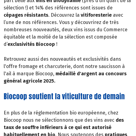
part belle aux
vins en biodynamie
(près d’un quart de la
sélection !) et 14% des références sont issues de
cépages résistants
. Découvrez la
vitiforesterie
avec
l’une de nos références. Vous y découvrirez de très
nombreuses nouveautés, deux vins issus du Commerce
équitable et la moitié de la sélection est composée
d’
exclusivités Biocoop
!
Retrouvez aussi des nouveautés et exclusivités dans
l'offre fromage et charcuterie, dont notre saucisson à
l'ail à marque Biocoop,
médaillé d'argent au concours
général agricole 2025.
Biocoop soutient la viticulture de demain
En plus de la réglementation bio européenne, chez
Biocoop nous ne sélectionnons que des vins avec
des
taux de souffre inférieurs à ce qui est autorisé
habituellement en bio
. Nous soutenons des
pratiques