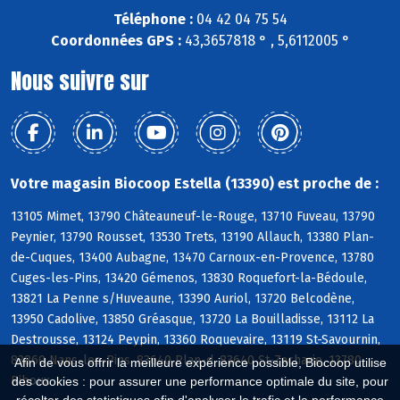
Téléphone :
04 42 04 75 54
Coordonnées GPS :
43,3657818 ° , 5,6112005 °
Nous suivre sur
Votre magasin Biocoop Estella (13390) est proche de :
13105 Mimet, 13790 Châteauneuf-le-Rouge, 13710 Fuveau, 13790
Peynier, 13790 Rousset, 13530 Trets, 13190 Allauch, 13380 Plan-
de-Cuques, 13400 Aubagne, 13470 Carnoux-en-Provence, 13780
Cuges-les-Pins, 13420 Gémenos, 13830 Roquefort-la-Bédoule,
13821 La Penne s/Huveaune, 13390 Auriol, 13720 Belcodène,
13950 Cadolive, 13850 Gréasque, 13720 La Bouilladisse, 13112 La
Destrousse, 13124 Peypin, 13360 Roquevaire, 13119 St-Savournin,
83860 Nans-les-Pins, 83640 Plan-d, 83640 St-Zacharie, 13780
Afin de vous offrir la meilleure expérience possible, Biocoop utilise
Riboux
des cookies : pour assurer une performance optimale du site, pour