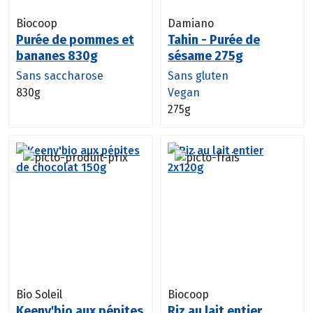
Biocoop
Damiano
Purée de pommes et
Tahin - Purée de
bananes 830g
sésame 275g
Sans saccharose
Sans gluten
830g
Vegan
275g
Bio Soleil
Biocoop
Keeny'bio aux pépites
Riz au lait entier