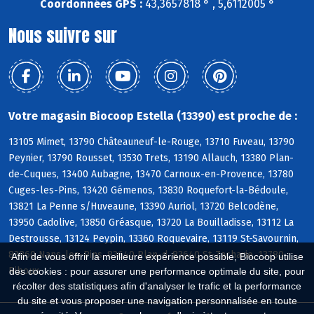
Coordonnées GPS :
43,3657818 ° , 5,6112005 °
Nous suivre sur
Votre magasin Biocoop Estella (13390) est proche de :
13105 Mimet, 13790 Châteauneuf-le-Rouge, 13710 Fuveau, 13790
Peynier, 13790 Rousset, 13530 Trets, 13190 Allauch, 13380 Plan-
de-Cuques, 13400 Aubagne, 13470 Carnoux-en-Provence, 13780
Cuges-les-Pins, 13420 Gémenos, 13830 Roquefort-la-Bédoule,
13821 La Penne s/Huveaune, 13390 Auriol, 13720 Belcodène,
13950 Cadolive, 13850 Gréasque, 13720 La Bouilladisse, 13112 La
Destrousse, 13124 Peypin, 13360 Roquevaire, 13119 St-Savournin,
83860 Nans-les-Pins, 83640 Plan-d, 83640 St-Zacharie, 13780
Afin de vous offrir la meilleure expérience possible, Biocoop utilise
Riboux
des cookies : pour assurer une performance optimale du site, pour
récolter des statistiques afin d'analyser le trafic et la performance
du site et vous proposer une navigation personnalisée en toute