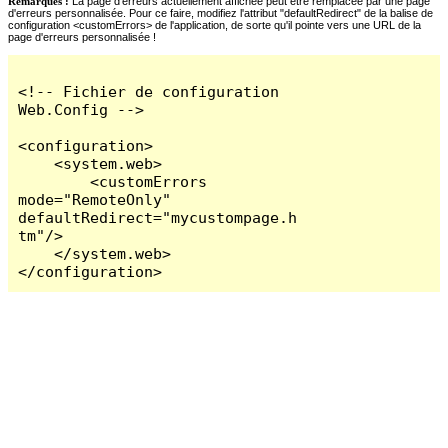
Remarques :
La page d'erreurs actuellement affichée peut être remplacée par une page
d'erreurs personnalisée. Pour ce faire, modifiez l'attribut "defaultRedirect" de la balise de
configuration <customErrors> de l'application, de sorte qu'il pointe vers une URL de la
page d'erreurs personnalisée !
<!-- Fichier de configuration 
Web.Config -->

<configuration>

    <system.web>

        <customErrors 
mode="RemoteOnly" 
defaultRedirect="mycustompage.h
tm"/>

    </system.web>

</configuration>