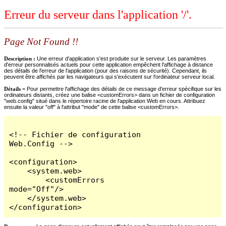
Erreur du serveur dans l'application '/'.
Page Not Found !!
Description :
Une erreur d'application s'est produite sur le serveur. Les paramètres
d'erreur personnalisés actuels pour cette application empêchent l'affichage à distance
des détails de l'erreur de l'application (pour des raisons de sécurité). Cependant, ils
peuvent être affichés par les navigateurs qui s'exécutent sur l'ordinateur serveur local.
Détails =
Pour permettre l'affichage des détails de ce message d'erreur spécifique sur les
ordinateurs distants, créez une balise <customErrors> dans un fichier de configuration
"web.config" situé dans le répertoire racine de l'application Web en cours. Attribuez
ensuite la valeur "off" à l'attribut "mode" de cette balise <customErrors>.
<!-- Fichier de configuration 
Web.Config -->

<configuration>

    <system.web>

        <customErrors 
mode="Off"/>

    </system.web>

</configuration>